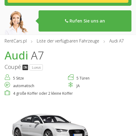
Rufen Sie uns an
RentCars.pl
Liste der verfügbaren Fahrzeuge
Audi A7
Audi
A7
Coupé
Luxus
5 Sitze
5 Türen
automatisch
JA
4 große Koffer oder 2 kleine Koffer