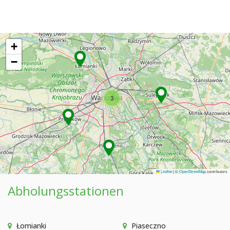
+
−
3
Leaflet
|
©
OpenStreetMap
contributors
Abholungsstationen
Łomianki
Piaseczno