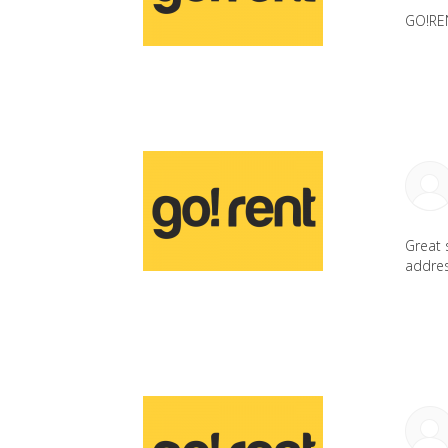
GO!REN
Great 
addres