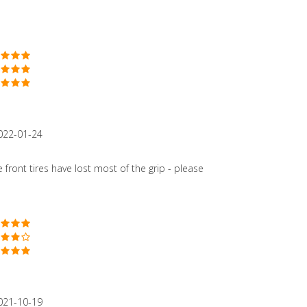
022-01-24
 front tires have lost most of the grip - please
021-10-19