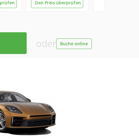
rprüfen
Den Preis überprüfen
oder
Buche online