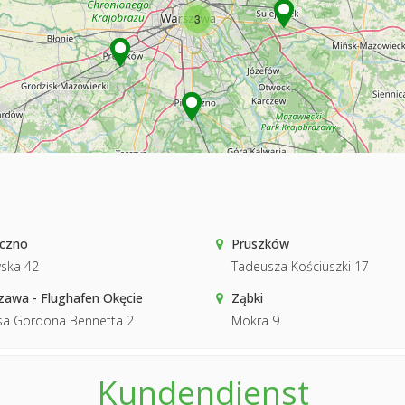
3
eczno
Pruszków
ska 42
Tadeusza Kościuszki 17
awa - Flughafen Okęcie
Ząbki
sa Gordona Bennetta 2
Mokra 9
Kundendienst