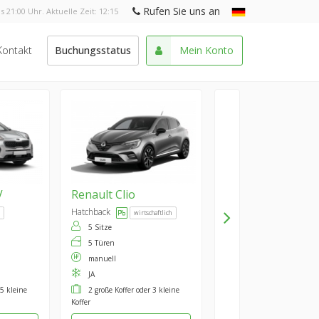
Rufen Sie uns an
s 21:00 Uhr. Aktuelle Zeit:
12:15
Kontakt
Buchungsstatus
Mein Konto
V
Renault
Clio
Hatchback
wirtschaftlich
5 Sitze
5 Türen
manuell
JA
 5 kleine
2 große Koffer oder 3 kleine
Koffer