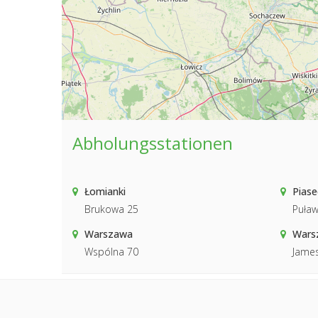
Abholungsstationen
Łomianki
Pias
Brukowa 25
Puław
Warszawa
Warsz
Wspólna 70
Jame