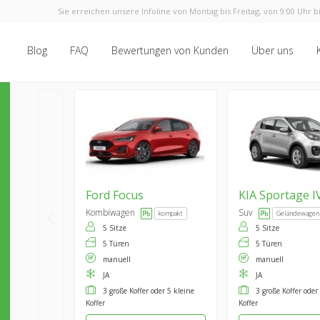
Sie erreichen unsere Infoline von Montag bis Freitag, von 9:00 Uhr bi
Blog
FAQ
Bewertungen von Kunden
Über uns
Ford
Focus
KIA
Sportage I
Kombiwagen
Suv
kompakt
Geländewagen
5 Sitze
5 Sitze
5 Türen
5 Türen
manuell
manuell
JA
JA
3 große Koffer oder 5 kleine
3 große Koffer oder
Koffer
Koffer