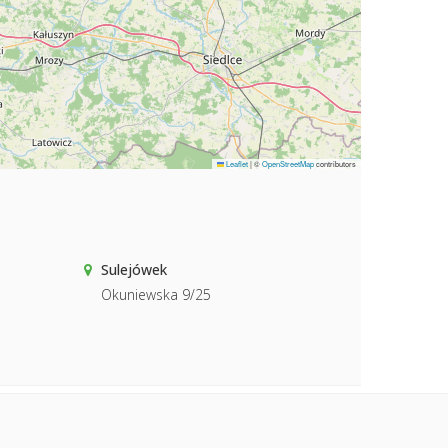
Leaflet
|
©
OpenStreetMap
contributors
Sulejówek
Okuniewska 9/25