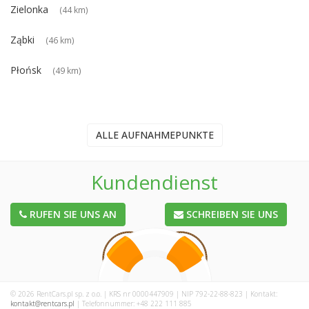
Zielonka
(44 km)
Ząbki
(46 km)
Płońsk
(49 km)
ALLE AUFNAHMEPUNKTE
Kundendienst
RUFEN SIE UNS AN
SCHREIBEN SIE UNS
© 2026 RentCars.pl sp. z o.o. | KRS nr 0000447909 | NIP 792-22-88-823 | Kontakt:
kontakt@rentcars.pl
| Telefonnummer: +48 222 111 885