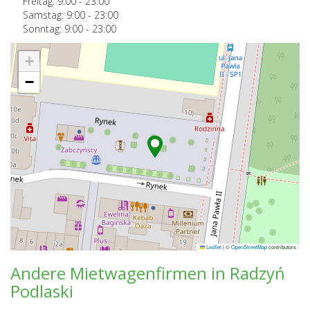
Freitag:
9:00
-
23:00
Samstag:
9:00
-
23:00
Sonntag:
9:00
-
23:00
+
−
Leaflet
|
©
OpenStreetMap
contributors
Andere Mietwagenfirmen in Radzyń
Podlaski