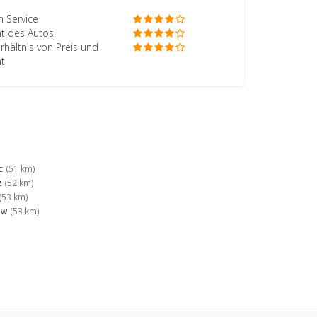
 Service
ät des Autos
rhältnis von Preis und
ät
c
(51 km)
z
(52 km)
(53 km)
ów
(53 km)