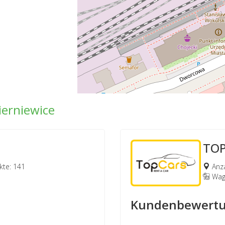
ierniewice
TO
te: 141
Anza
Wage
Kundenbewertu