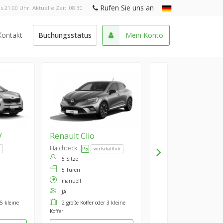
Rufen Sie uns an
s 21:00 Uhr. Aktuelle Zeit:
08:30
Kontakt
Buchungsstatus
Mein Konto
V
Renault
Clio
Hatchback
wirtschaftlich
5 Sitze
5 Türen
manuell
JA
 5 kleine
2 große Koffer oder 3 kleine
Koffer