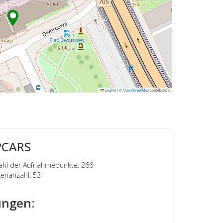
Leaflet
|
©
OpenStreetMap
contributors
PCARS
hl der Aufnahmepunkte: 266
nanzahl: 53
ngen: