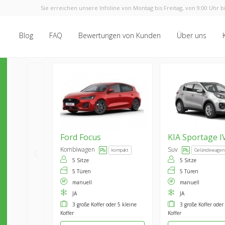
Sie erreichen unsere Infoline von Montag bis Freitag, von 9:00 Uhr bi
Blog
FAQ
Bewertungen von Kunden
Über uns
Ford
Focus
KIA
Sportage I
Kombiwagen
Suv
kompakt
Geländewagen
5 Sitze
5 Sitze
5 Türen
5 Türen
manuell
manuell
JA
JA
3 große Koffer oder 5 kleine
3 große Koffer oder
Koffer
Koffer