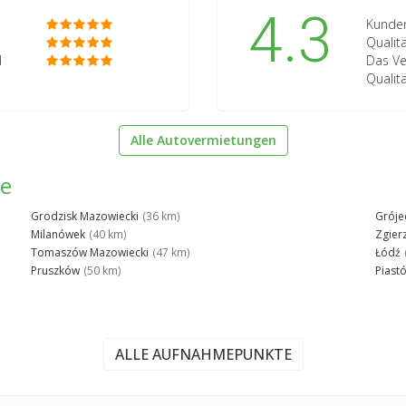
4.3
Kunden
Qualit
d
Das Ve
Qualit
Alle Autovermietungen
he
Grodzisk Mazowiecki
(36 km)
Gróje
Milanówek
(40 km)
Zgier
Tomaszów Mazowiecki
(47 km)
Łódź
Pruszków
(50 km)
Piast
ALLE AUFNAHMEPUNKTE