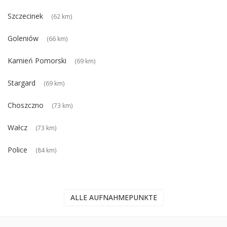
Szczecinek
(62 km)
Goleniów
(66 km)
Kamień Pomorski
(69 km)
Stargard
(69 km)
Choszczno
(73 km)
Wałcz
(73 km)
Police
(84 km)
ALLE AUFNAHMEPUNKTE