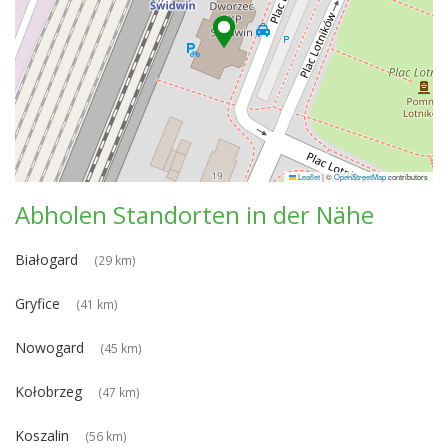
Leaflet
|
©
OpenStreetMap
contributors
Abholen Standorten in der Nähe
Białogard
(29 km)
Gryfice
(41 km)
Nowogard
(45 km)
Kołobrzeg
(47 km)
Koszalin
(56 km)