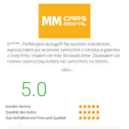
5***** , Perfekcyjna obsluga!!!! Na wysokim standardzie ,
wypozyczalem juz wczesniej samochód z lotniska w gdanska
z innej firmy i mialem nie mile doswiadczenie. Obawialem sie
rowniez wypożyczają kolejny raz samochód, na darmo...
wszystko bylo dopięte i zorganizowane na wysokim
Mehr...
standardzie , dziękuję bardzo i do zobaczenia przy mojej
następnej rezerwacji następnym razem. Dziękuję.
5.0
Kunden Service
Qualität des Autos
Das Verhältnis von Preis und Qualität