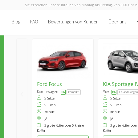
Sie erreichen unsere Infoline von Montag bis Freitag, von 9:00 Uhr bi
Blog
FAQ
Bewertungen von Kunden
Über uns
Ford
Focus
KIA
Sportage I
Kombiwagen
Suv
kompakt
Geländewagen
5 Sitze
5 Sitze
5 Türen
5 Türen
manuell
manuell
JA
JA
3 große Koffer oder 5 kleine
3 große Koffer oder
Koffer
Koffer