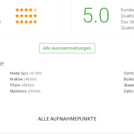
5.0
Kunden
Qualit
d
Das Ve
Qualit
Alle Autovermietungen
he
Nowy Sącz
(41 km)
Gorli
Kraków
(48 km)
Busko
Pilzno
(49 km)
Skawi
Myślenice
(50 km)
Dębic
ALLE AUFNAHMEPUNKTE