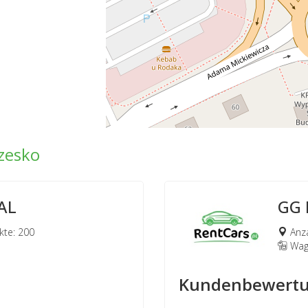
zesko
AL
GG 
te: 200
Anza
Wage
Kundenbewertu