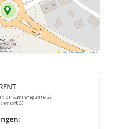
Leaflet
|
©
OpenStreetMap
contributors
RENT
hl der Aufnahmepunkte: 32
nanzahl: 23
ngen: