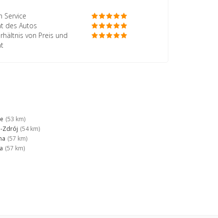
 Service
ät des Autos
rhältnis von Preis und
ät
ce
(53 km)
-Zdrój
(54 km)
na
(57 km)
a
(57 km)