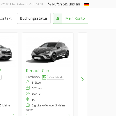
Rufen Sie uns an
s 21:00 Uhr. Aktuelle Zeit:
14:53
Kontakt
Buchungsstatus
Mein Konto
V
Renault
Clio
Hatchback
wirtschaftlich
5 Sitze
5 Türen
manuell
JA
 5 kleine
2 große Koffer oder 3 kleine
Koffer