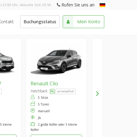
Rufen Sie uns an
s 21:00 Uhr. Aktuelle Zeit:
03:56
Kontakt
Buchungsstatus
Mein Konto
V
Renault
Clio
Hatchback
wirtschaftlich
5 Sitze
5 Türen
manuell
JA
 5 kleine
2 große Koffer oder 3 kleine
Koffer