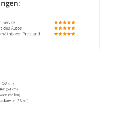
ngen:
 Service
ät des Autos
rhältnis von Preis und
ät
a
(53 km)
iec
(54 km)
wice
(58 km)
-Laskowice
(58 km)