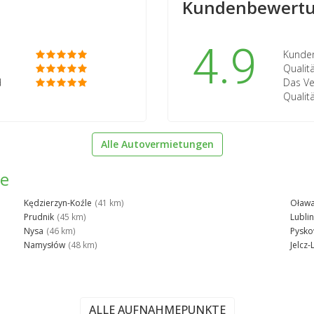
Kundenbewertu
4.9
Kunden
Qualit
d
Das Ve
Qualit
Alle Autovermietungen
he
Kędzierzyn-Koźle
(41 km)
Oław
Prudnik
(45 km)
Lublin
Nysa
(46 km)
Pysko
Namysłów
(48 km)
Jelcz
ALLE AUFNAHMEPUNKTE