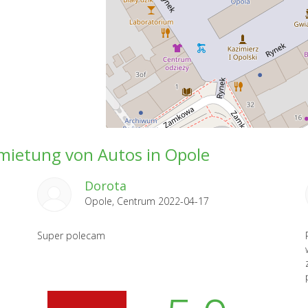
ietung von Autos in Opole
Dorota
Opole, Centrum 2022-04-17
Super polecam