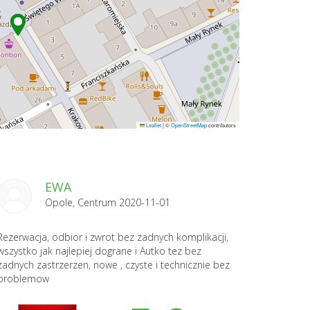
Leaflet
|
©
OpenStreetMap
contributors
EWA
Opole, Centrum 2020-11-01
Rezerwacja, odbior i zwrot bez zadnych komplikacji,
wszystko jak najlepiej dograne i Autko tez bez
zadnych zastrzerzen, nowe , czyste i technicznie bez
problemow