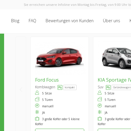
Sie erreichen unsere Infoline von Montag bis Freitag, von 9:00 Uhr bi
Blog
FAQ
Bewertungen von Kunden
Über uns
Ford
Focus
KIA
Sportage I
Kombiwagen
Suv
kompakt
Geländewagen
5 Sitze
5 Sitze
5 Türen
5 Türen
manuell
manuell
JA
JA
3 große Koffer oder 5 kleine
3 große Koffer oder
Koffer
Koffer