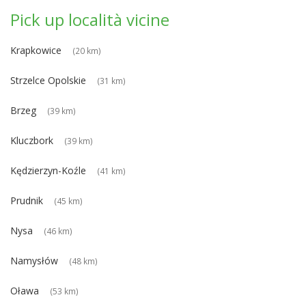
Pick up località vicine
Krapkowice
(20 km)
Strzelce Opolskie
(31 km)
Brzeg
(39 km)
Kluczbork
(39 km)
Kędzierzyn-Koźle
(41 km)
Prudnik
(45 km)
Nysa
(46 km)
Namysłów
(48 km)
Oława
(53 km)