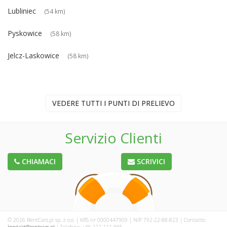
Lubliniec
(54 km)
Pyskowice
(58 km)
Jelcz-Laskowice
(58 km)
VEDERE TUTTI I PUNTI DI PRELIEVO
Servizio Clienti
CHIAMACI
SCRIVICI
© 2026 RentCars.pl sp. z o.o. | KRS nr 0000447909 | NIP 792-22-88-823 | Contatto: