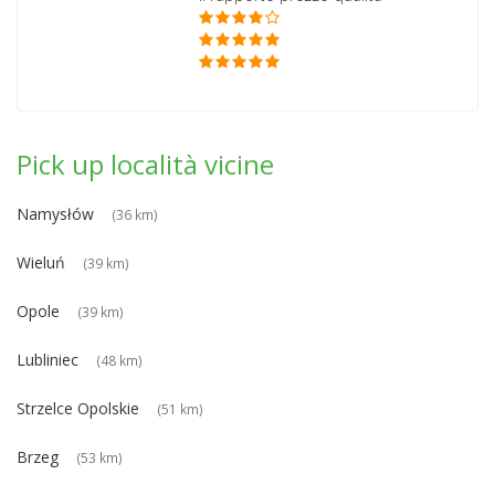
Pick up località vicine
Namysłów
(36 km)
Wieluń
(39 km)
Opole
(39 km)
Lubliniec
(48 km)
Strzelce Opolskie
(51 km)
Brzeg
(53 km)