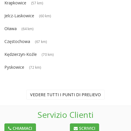
Krapkowice
(57 km)
Jelcz-Laskowice
(60 km)
Oława
(64 km)
Częstochowa
(67 km)
Kędzierzyn-Koźle
(70 km)
Pyskowice
(72 km)
VEDERE TUTTI I PUNTI DI PRELIEVO
Servizio Clienti
CHIAMACI
SCRIVICI