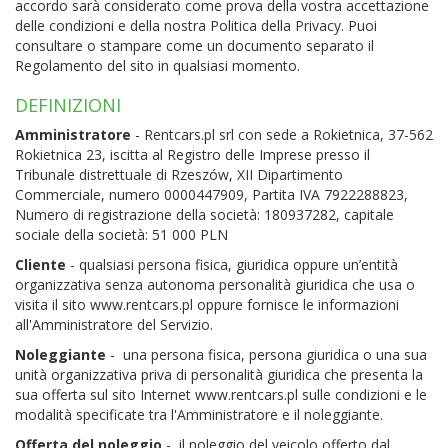
accordo sarà considerato come prova della vostra accettazione
delle condizioni e della nostra Politica della Privacy. Puoi
consultare o stampare come un documento separato il
Regolamento del sito in qualsiasi momento.
DEFINIZIONI
Amministratore
- Rentcars.pl srl con sede a Rokietnica, 37-562
Rokietnica 23, iscitta al Registro delle Imprese presso il
Tribunale distrettuale di Rzeszów, XII Dipartimento
Commerciale, numero 0000447909, Partita IVA 7922288823,
Numero di registrazione della società: 180937282, capitale
sociale della società: 51 000 PLN
Cliente
- qualsiasi persona fisica, giuridica oppure un’entità
organizzativa senza autonoma personalità giuridica che usa o
visita il sito www.rentcars.pl oppure fornisce le informazioni
all'Amministratore del Servizio.
Noleggiante
- una persona fisica, persona giuridica o una sua
unità organizzativa priva di personalità giuridica che presenta la
sua offerta sul sito Internet www.rentcars.pl sulle condizioni e le
modalità specificate tra l'Amministratore e il noleggiante.
Offerta del noleggio
- il noleggio del veicolo offerto dal