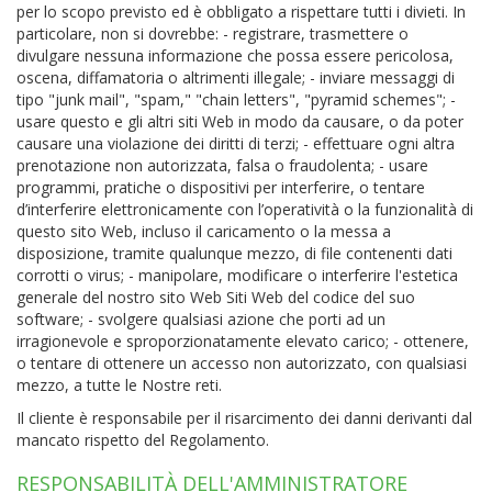
per lo scopo previsto ed è obbligato a rispettare tutti i divieti. In
particolare, non si dovrebbe: - registrare, trasmettere o
divulgare nessuna informazione che possa essere pericolosa,
oscena, diffamatoria o altrimenti illegale; - inviare messaggi di
tipo "junk mail", "spam," "chain letters", "pyramid schemes"; -
usare questo e gli altri siti Web in modo da causare, o da poter
causare una violazione dei diritti di terzi; - effettuare ogni altra
prenotazione non autorizzata, falsa o fraudolenta; - usare
programmi, pratiche o dispositivi per interferire, o tentare
d’interferire elettronicamente con l’operatività o la funzionalità di
questo sito Web, incluso il caricamento o la messa a
disposizione, tramite qualunque mezzo, di file contenenti dati
corrotti o virus; - manipolare, modificare o interferire l'estetica
generale del nostro sito Web Siti Web del codice del suo
software; - svolgere qualsiasi azione che porti ad un
irragionevole e sproporzionatamente elevato carico; - ottenere,
o tentare di ottenere un accesso non autorizzato, con qualsiasi
mezzo, a tutte le Nostre reti.
Il cliente è responsabile per il risarcimento dei danni derivanti dal
mancato rispetto del Regolamento.
RESPONSABILITÀ DELL'AMMINISTRATORE