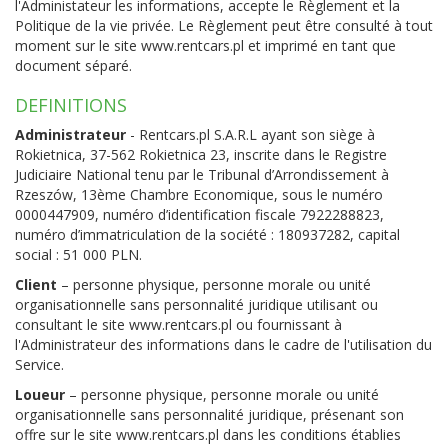
l'Administateur les informations, accepte le Règlement et la
Politique de la vie privée. Le Règlement peut être consulté à tout
moment sur le site
www.rentcars.pl
et imprimé en tant que
document séparé.
DEFINITIONS
Administrateur
- Rentcars.pl S.A.R.L ayant son siège à
Rokietnica, 37-562 Rokietnica 23, inscrite dans le Registre
Judiciaire National tenu par le Tribunal d’Arrondissement à
Rzeszów, 13ème Chambre Economique, sous le numéro
0000447909, numéro d’identification fiscale 7922288823,
numéro d’immatriculation de la société : 180937282, capital
social : 51 000 PLN.
Client
– personne physique, personne morale ou unité
organisationnelle sans personnalité juridique utilisant ou
consultant le site
www.rentcars.pl
ou fournissant à
l'Administrateur des informations dans le cadre de l'utilisation du
Service.
Loueur
– personne physique, personne morale ou unité
organisationnelle sans personnalité juridique, présenant son
offre sur le site
www.rentcars.pl
dans les conditions établies