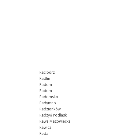
Racibórz
Radlin
Radom
Radom
Radomsko
Radymno
Radzionków
Radzyń Podlaski
Rawa Mazowiecka
Rawicz
Reda