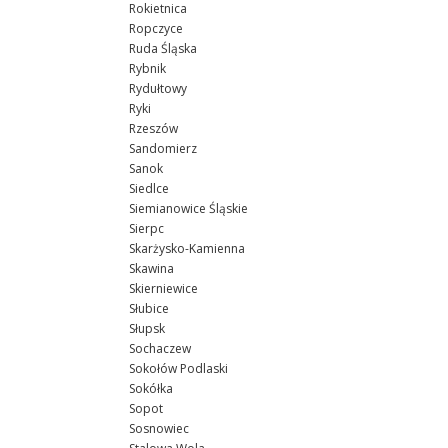
Rokietnica
Ropczyce
Ruda Śląska
Rybnik
Rydułtowy
Ryki
Rzeszów
Sandomierz
Sanok
Siedlce
Siemianowice Śląskie
Sierpc
Skarżysko-Kamienna
Skawina
Skierniewice
Słubice
Słupsk
Sochaczew
Sokołów Podlaski
Sokółka
Sopot
Sosnowiec