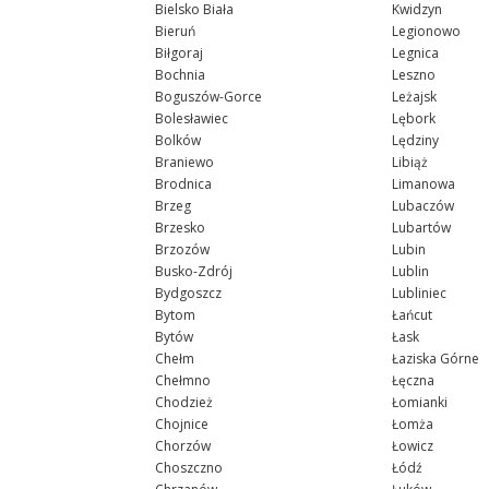
Bielsko Biała
Kwidzyn
Bieruń
Legionowo
Biłgoraj
Legnica
Bochnia
Leszno
Boguszów-Gorce
Leżajsk
Bolesławiec
Lębork
Bolków
Lędziny
Braniewo
Libiąż
Brodnica
Limanowa
Brzeg
Lubaczów
Brzesko
Lubartów
Brzozów
Lubin
Busko-Zdrój
Lublin
Bydgoszcz
Lubliniec
Bytom
Łańcut
Bytów
Łask
Chełm
Łaziska Górne
Chełmno
Łęczna
Chodzież
Łomianki
Chojnice
Łomża
Chorzów
Łowicz
Choszczno
Łódź