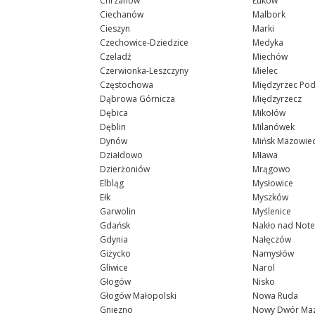
Chrzanów
Łuków
Ciechanów
Malbork
Cieszyn
Marki
Czechowice-Dziedzice
Medyka
Czeladź
Miechów
Czerwionka-Leszczyny
Mielec
Częstochowa
Międzyrzec Pod
Dąbrowa Górnicza
Międzyrzecz
Dębica
Mikołów
Dęblin
Milanówek
Dynów
Mińsk Mazowiec
Działdowo
Mława
Dzierżoniów
Mrągowo
Elbląg
Mysłowice
Ełk
Myszków
Garwolin
Myślenice
Gdańsk
Nakło nad Note
Gdynia
Nałęczów
Giżycko
Namysłów
Gliwice
Narol
Głogów
Nisko
Głogów Małopolski
Nowa Ruda
Gniezno
Nowy Dwór Maz