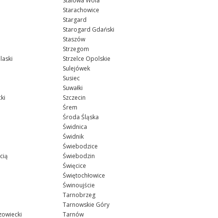
Stalowa Wola
Starachowice
Stargard
Starogard Gdański
Staszów
Strzegom
laski
Strzelce Opolskie
Sulejówek
Susiec
Suwałki
ki
Szczecin
Śrem
Środa Śląska
Świdnica
Świdnik
Świebodzice
cią
Świebodzin
Święcice
Świętochłowice
Świnoujście
Tarnobrzeg
Tarnowskie Góry
owiecki
Tarnów