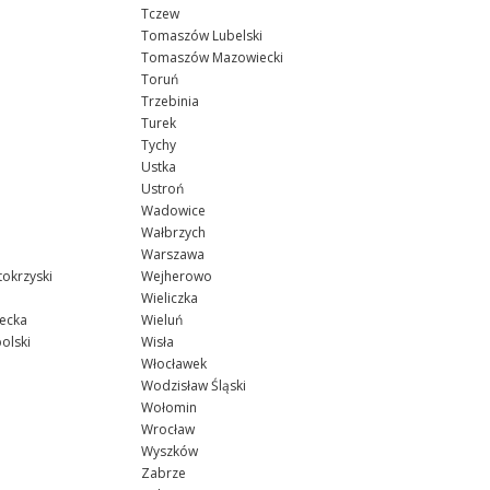
Tczew
Tomaszów Lubelski
Tomaszów Mazowiecki
Toruń
Trzebinia
Turek
Tychy
Ustka
Ustroń
Wadowice
Wałbrzych
Warszawa
tokrzyski
Wejherowo
Wieliczka
ecka
Wieluń
olski
Wisła
Włocławek
Wodzisław Śląski
Wołomin
Wrocław
Wyszków
Zabrze