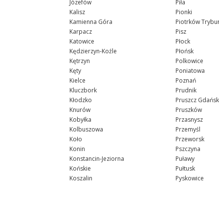
Józefów
Piła
Kalisz
Pionki
Kamienna Góra
Piotrków Trybun
Karpacz
Pisz
Katowice
Płock
Kędzierzyn-Koźle
Płońsk
Kętrzyn
Polkowice
Kęty
Poniatowa
Kielce
Poznań
Kluczbork
Prudnik
Kłodzko
Pruszcz Gdańsk
Knurów
Pruszków
Kobyłka
Przasnysz
Kolbuszowa
Przemyśl
Koło
Przeworsk
Konin
Pszczyna
Konstancin-Jeziorna
Puławy
Końskie
Pułtusk
Koszalin
Pyskowice