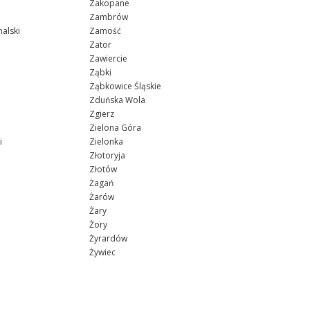
Zakopane
Zambrów
alski
Zamość
Zator
Zawiercie
Ząbki
Ząbkowice Śląskie
Zduńska Wola
Zgierz
Zielona Góra
i
Zielonka
Złotoryja
Złotów
Żagań
Żarów
Żary
Żory
Żyrardów
Żywiec