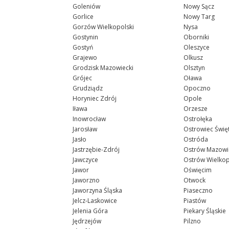
Goleniów
Nowy Sącz
Gorlice
Nowy Targ
Gorzów Wielkopolski
Nysa
Gostynin
Oborniki
Gostyń
Oleszyce
Grajewo
Olkusz
Grodzisk Mazowiecki
Olsztyn
Grójec
Oława
Grudziądz
Opoczno
Horyniec Zdrój
Opole
Iława
Orzesze
Inowrocław
Ostrołęka
Jarosław
Ostrowiec Świę
Jasło
Ostróda
Jastrzębie-Zdrój
Ostrów Mazowi
Jawczyce
Ostrów Wielkop
Jawor
Oświęcim
Jaworzno
Otwock
Jaworzyna Śląska
Piaseczno
Jelcz-Laskowice
Piastów
Jelenia Góra
Piekary Śląskie
Jędrzejów
Pilzno