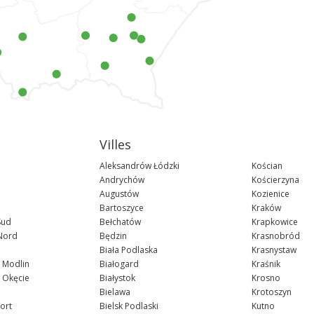
Villes
Aleksandrów Łódzki
Kościan
Andrychów
Kościerzyna
Augustów
Kozienice
Bartoszyce
Kraków
Sud
Bełchatów
Krapkowice
 Nord
Będzin
Krasnobród
Biała Podlaska
Krasnystaw
 Modlin
Białogard
Kraśnik
 Okęcie
Białystok
Krosno
Bielawa
Krotoszyn
ort
Bielsk Podlaski
Kutno