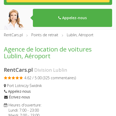
Appelez-nous
RentCars.pl
Points de retrait
Lublin, Aéroport
Agence de location de voitures
Lublin, Aéroport
RentCars.pl
Division Lublin
4.62 / 5.00 (
325 commentaires
)
Port Lotniczy Świdnik
Appelez-nous
Écrivez-nous
Heures d'ouverture:
Lundi:
7:00
-
23:00
Mardi:
7:00
-
23:00