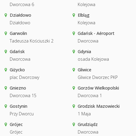
Dworcowa 6
Kolejowa
Działdowo
Elbląg
Działdowo
Kolejowa
Garwolin
Gdańsk - Aéroport
Tadeusza Kościuszki 2
Dworcowa
Gdańsk
Gdynia
Dworcowa
osada Kolejowa
Giżycko
Gliwice
plac Dworcowy
Gliwice Dworzec PKP
Gniezno
Gorzów Wielkopolski
Dworcowa 15
Dworcowa 1
Gostynin
Grodzisk Mazowiecki
Przy Dworcu
1 Maja
Grójec
Grudziądz
Grójec
Dworcowa