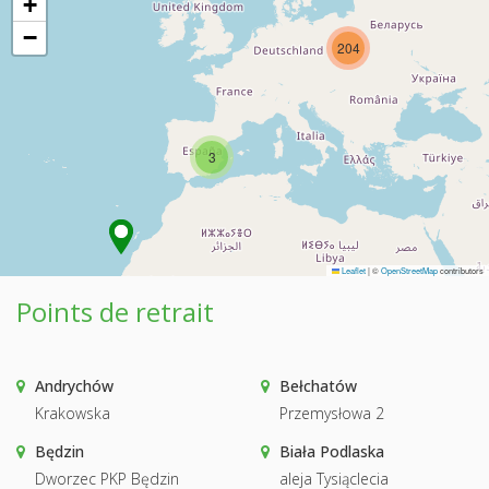
+
−
204
3
Leaflet
|
©
OpenStreetMap
contributors
Points de retrait
Andrychów
Bełchatów
Krakowska
Przemysłowa 2
Będzin
Biała Podlaska
Dworzec PKP Będzin
aleja Tysiąclecia