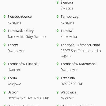
Święcice
Święcice
Świętochłowice
Tarnobrzeg
Kolejowa
Kolejowa
Tarnowskie Góry
Tarnów
Tarnowskie Góry Dworzec
Krakowska
Tczew
Teneryfa - Aéroport Nord
Dworcowa
38297 San Cristóbal de La
Laguna
Tomaszów Lubelski
Tomaszów Mazowiecki
dworzec
Dworcowa
Toruń
Trzebinia
kolejowa
DWORZEC PKP
Ustroń
Wadowice
Uzdrowisko DWORZEC PKP
dworzec