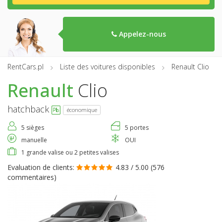
Appelez-nous
RentCars.pl
Liste des voitures disponibles
Renault Clio
Renault
Clio
hatchback
économique
5 sièges
5 portes
manuelle
OUI
1 grande valise ou 2 petites valises
Evaluation de clients:
4.83 / 5.00 (
576
commentaires
)