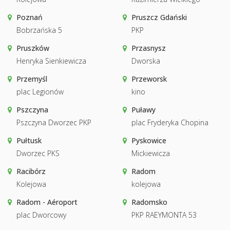
Poznań
Pruszcz Gdański
Bobrzańska 5
PKP
Pruszków
Przasnysz
Henryka Sienkiewicza
Dworska
Przemyśl
Przeworsk
plac Legionów
kino
Pszczyna
Puławy
Pszczyna Dworzec PKP
plac Fryderyka Chopina
Pułtusk
Pyskowice
Dworzec PKS
Mickiewicza
Racibórz
Radom
Kolejowa
kolejowa
Radom - Aéroport
Radomsko
plac Dworcowy
PKP RAEYMONTA 53