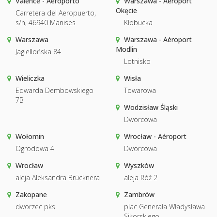
Valence - Aeroporto
Warszawa - Aéroport
Okęcie
Carretera del Aeropuerto,
s/n, 46940 Manises
Kłobucka
Warszawa
Warszawa - Aéroport
Modlin
Jagiellońska 84
Lotnisko
Wieliczka
Wisła
Edwarda Dembowskiego
Towarowa
7B
Wodzisław Śląski
Dworcowa
Wołomin
Wrocław - Aéroport
Ogrodowa 4
Dworcowa
Wrocław
Wyszków
aleja Aleksandra Brücknera
aleja Róż 2
Zakopane
Zambrów
dworzec pks
plac Generała Władysława
Sikorskiego