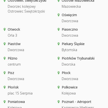
Ostrowiec Świętokrzyski
Ostrów Mazowiecka
Dworzec kolejowy
Mazowiecka
Ostrowiec Świętokrzyski
Oświęcim
Dworcowa
Otwock
Piaseczno
Orla 3
Dworcowa
Piastów
Piekary Śląskie
Dworcowa
Bytomska
Pilzno
Piotrków Trybunalski
centrum
Dworska
Pisz
Płock
Dworcowa
Dworcowa
Płońsk
Polkowice
plac 15 Sierpnia
Kolejowa
Poniatowa
Poznań - Aéroport
Kolejowa
Kazimierza Wielkiego