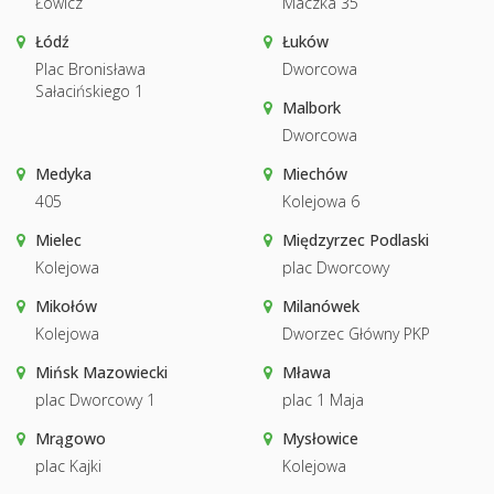
Łowicz
Maczka 35
Łódź
Łuków
Plac Bronisława
Dworcowa
Sałacińskiego 1
Malbork
Dworcowa
Medyka
Miechów
405
Kolejowa 6
Mielec
Międzyrzec Podlaski
Kolejowa
plac Dworcowy
Mikołów
Milanówek
Kolejowa
Dworzec Główny PKP
Mińsk Mazowiecki
Mława
plac Dworcowy 1
plac 1 Maja
Mrągowo
Mysłowice
plac Kajki
Kolejowa