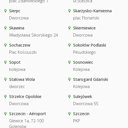
plac Zdanowskiego 1
ul.Staszica
Sierpc
Skarżysko-Kamienna
Dworcowa
plac Floriański
Skawina
Skierniewice
Władysława Sikorskiego 24
Dworcowa
Sochaczew
Sokołów Podlaski
Plac Kościuszki
Piłsudskiego
Sopot
Sosnowiec
kolejowa
Kolejowa
Stalowa Wola
Starogard Gdański
dworzec
Kolejowa
Strzelce Opolskie
Sulejówek
Dworcowa
Dworcowa 55
Szczecin - Aéroport
Szczecin
Glewice 1a, 72-100
PKP
Goleniów