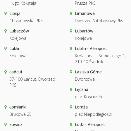
Hugo Kołłątaja
Prusza PKS
Libiąż
Limanowa
Chrzanowska PKS
Dworzec Autobusowy Pks
Lubaczów
Lubartów
Kolejowa
Kolejowa
Lublin
Lublin - Aéroport
Kolejowa
Króla Jana III Sobieskiego 1,
21-040 Świdnik
Łańcut
Łaziska Górne
37-100 Łańcut, Dworzec
Dworcowa
PKS
Łęczna
plac Kościuszki
Łomianki
Łomża
Brukowa 25
plac Niepodległości
Łowicz
Łódź - Aéroport