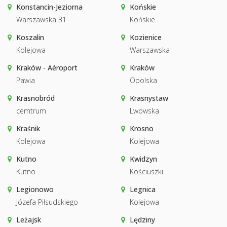
Konstancin-Jeziorna
Końskie
Warszawska 31
Końskie
Koszalin
Kozienice
Kolejowa
Warszawska
Kraków - Aéroport
Kraków
Pawia
Opolska
Krasnobród
Krasnystaw
cemtrum
Lwowska
Kraśnik
Krosno
Kolejowa
Kolejowa
Kutno
Kwidzyn
Kutno
Kościuszki
Legionowo
Legnica
Józefa Piłsudskiego
Kolejowa
Leżajsk
Lędziny