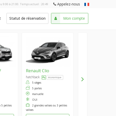
Appelez-nous
u 9:00 à 21:00. Temps actuel :
20:49
t
Statut de réservation
Mon compte
V
Renault
Clio
hatchback
économique
5 sièges
5 portes
manuelle
OUI
 5 petites
2 grandes valises ou 3 petites
valises