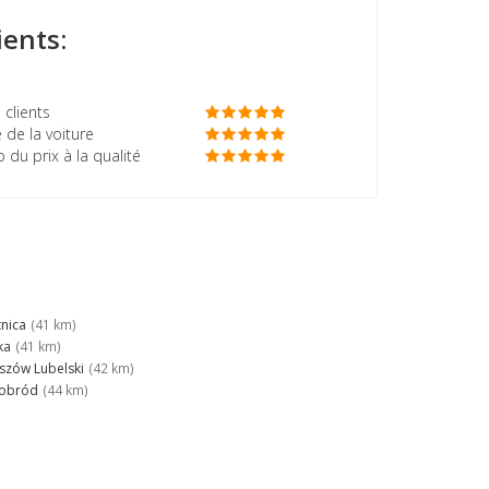
ients:
 clients
 de la voiture
o du prix à la qualité
tnica
(41 km)
ka
(41 km)
zów Lubelski
(42 km)
nobród
(44 km)