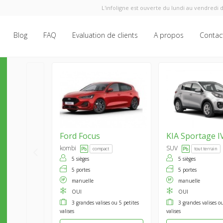
L'infoligne est ouverte du lundi au vendredi d
Blog
FAQ
Evaluation de clients
A propos
Contac
Ford
Focus
KIA
Sportage I
kombi
SUV
compact
tout terrain
5 sièges
5 sièges
5 portes
5 portes
manuelle
manuelle
OUI
OUI
3 grandes valises ou 5 petites
3 grandes valises ou
valises
valises