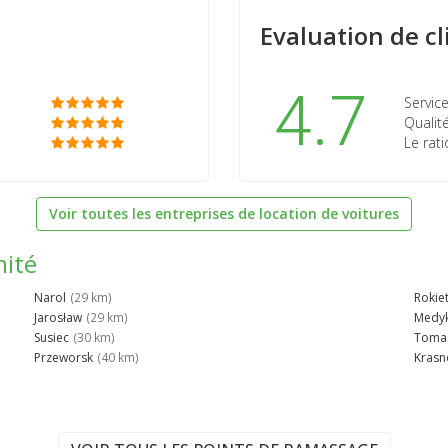
Evaluation de cl
4.7
Service
Qualité
Le rati
Voir toutes les entreprises de location de voitures
mité
Narol
(29 km)
Rokie
Jarosław
(29 km)
Medy
Susiec
(30 km)
Tomas
Przeworsk
(40 km)
Kras