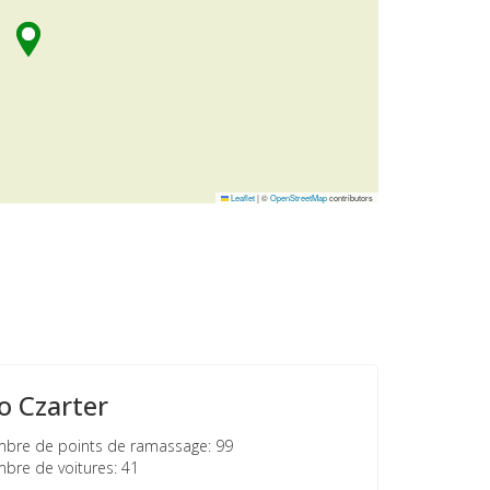
Leaflet
|
©
OpenStreetMap
contributors
o Czarter
re de points de ramassage: 99
re de voitures: 41