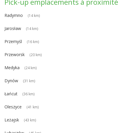
Pick-up emplacements à proximité
Radymno
(14 km)
Jarosław
(14 km)
Przemyśl
(16 km)
Przeworsk
(20 km)
Medyka
(24 km)
Dynów
(31 km)
Łańcut
(36 km)
Oleszyce
(41 km)
Leżajsk
(43 km)
Lubaczów
(45 km)