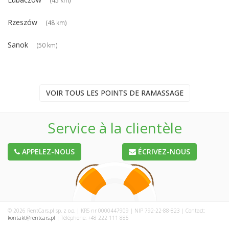
Rzeszów
(48 km)
Sanok
(50 km)
VOIR TOUS LES POINTS DE RAMASSAGE
Service à la clientèle
APPELEZ-NOUS
ÉCRIVEZ-NOUS
© 2026 RentCars.pl sp. z o.o. | KRS nr 0000447909 | NIP 792-22-88-823 | Contact:
kontakt@rentcars.pl
| Téléphone: +48 222 111 885