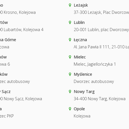
no
Leżajsk
0 Krosno, Kolejowa
37-300 Leżajsk, Plac Dworcow
rtów
Lublin
0 Lubartów, Kolejowa 4
20-001 Lublin, plac Dworcowy
ka Górne
Łęczna
cowa
Al. Jana Pawła II 111, 21-010 
hów
Mielec
owa 6
Mielec, Jagiellończyka 1
ków
Myślenice
zec autobusowy
Dworzec autobusowy
 Sącz
Nowy Targ
0 Nowy Sącz, Kolejowa
34-400 Nowy Targ, Kolejowa
a
Opole
zec PKP
Kolejowa