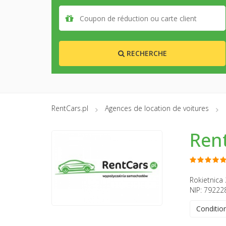
RECHERCHE
RentCars.pl
Agences de location de voitures
Ren
Rokietnica 
NIP: 79222
Conditio