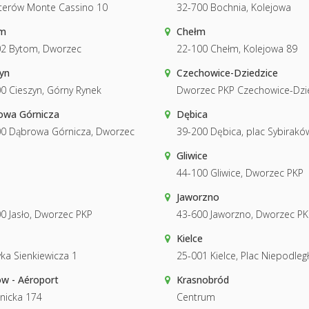
terów Monte Cassino 10
32-700 Bochnia, Kolejowa
m
Chełm
02 Bytom, Dworzec
22-100 Chełm, Kolejowa 89
yn
Czechowice-Dziedzice
0 Cieszyn, Górny Rynek
Dworzec PKP Czechowice-Dzi
owa Górnicza
Dębica
0 Dąbrowa Górnicza, Dworzec
39-200 Dębica, plac Sybirakó
Gliwice
44-100 Gliwice, Dworzec PKP
Jaworzno
0 Jasło, Dworzec PKP
43-600 Jaworzno, Dworzec PK
Kielce
ka Sienkiewicza 1
25-001 Kielce, Plac Niepodległ
w - Aéroport
Krasnobród
nicka 174
Centrum