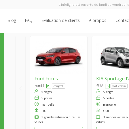
L'infoligne est ouverte du lundi au vendredi d
Blog
FAQ
Evaluation de clients
A propos
Contac
Ford
Focus
KIA
Sportage I
kombi
SUV
compact
tout terrain
5 sièges
5 sièges
5 portes
5 portes
manuelle
manuelle
OUI
OUI
3 grandes valises ou 5 petites
3 grandes valises ou
valises
valises