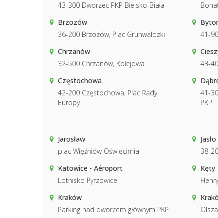
43-300 Dworzec PKP Bielsko-Biała
Boha
Brzozów
Byto
36-200 Brzozów, Plac Grunwaldzki
41-9
Chrzanów
Ciesz
32-500 Chrzanów, Kolejowa
43-40
Częstochowa
Dąbr
42-200 Częstochowa, Plac Rady
41-30
Europy
PKP
Jarosław
Jasło
plac Więźniów Oświęcimia
38-20
Katowice - Aéroport
Kęty
Lotnisko Pyrzowice
Henry
Kraków
Krakó
Parking nad dworcem głównym PKP
Olsza