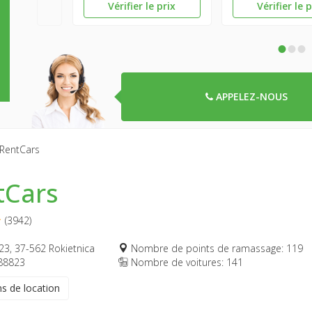
Vérifier le prix
Vérifier le 
•
•
•
APPELEZ-NOUS
RentCars
tCars
(3942)
23, 37-562 Rokietnica
Nombre de points de ramassage: 119
88823
Nombre de voitures: 141
ns de location