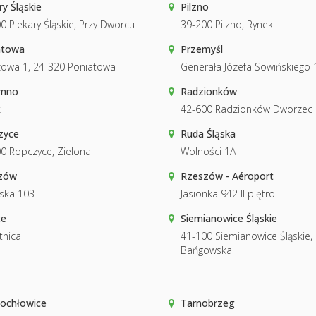
ry Śląskie
Pilzno
0 Piekary Śląskie, Przy Dworcu
39-200 Pilzno, Rynek
atowa
Przemyśl
owa 1, 24-320 Poniatowa
Generała Józefa Sowińskiego 
mno
Radzionków
k
42-600 Radzionków Dworzec
zyce
Ruda Śląska
0 Ropczyce, Zielona
Wolności 1A
zów
Rzeszów - Aéroport
ska 103
Jasionka 942 II piętro
ce
Siemianowice Śląskie
tnica
41-100 Siemianowice Śląskie,
Bańgowska
ochłowice
Tarnobrzeg