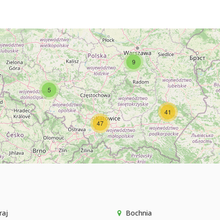
9
5
41
47
raj
Bochnia