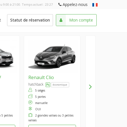
Appelez-nous
u 9:00 à 21:00. Temps actuel :
23:27
t
Statut de réservation
Mon compte
V
Renault
Clio
hatchback
économique
5 sièges
5 portes
manuelle
OUI
 5 petites
2 grandes valises ou 3 petites
valises