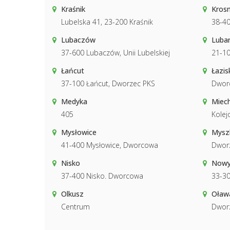
Kraśnik
Kros
Lubelska 41, 23-200 Kraśnik
38-40
Lubaczów
Luba
37-600 Lubaczów, Unii Lubelskiej
21-10
Łańcut
Łazis
37-100 Łańcut, Dworzec PKS
Dwor
Medyka
Miec
405
Kolej
Mysłowice
Mysz
41-400 Mysłowice, Dworcowa
Dwor
Nisko
Nowy
37-400 Nisko. Dworcowa
33-30
Olkusz
Oław
Centrum
Dwor