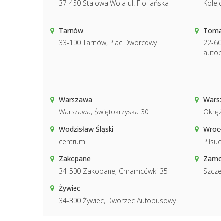
37-450 Stalowa Wola ul. Floriańska
Kolej
Tarnów
Toma
33-100 Tarnów, Plac Dworcowy
22-60
auto
Warszawa
Warsz
Warszawa, Świętokrzyska 30
Okręż
Wodzisław Śląski
Wroc
centrum
Piłsu
Zakopane
Zamo
34-500 Zakopane, Chramcówki 35
Szcze
Żywiec
34-300 Żywiec, Dworzec Autobusowy