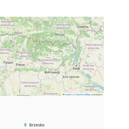
Leaflet
|
©
OpenStreetMap
contributors
Brzesko