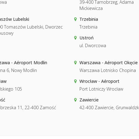
owa
39-400 Tarnobrzeg, Adama
Mickiewicza
szów Lubelski
Trzebinia
0 Tomaszów Lubelski, Dworzec
Trzebinia
busowy
Ustroń
ul. Dworcowa
awa - Aéroport Modlin
Warszawa - Aéroport Okęcie
na 6, Nowy Modlin
Warszawa Lotnisko Chopina
ław
Wrocław - Aéroport
dskiego 105
Port Lotniczy Wrocław
ść
Zawiercie
brzeska 11, 22-400 Zamość
42-400 Zawiercie, Grunwaldzk