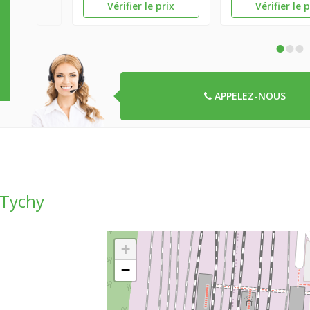
Vérifier le prix
Vérifier le 
•
•
•
APPELEZ-NOUS
 Tychy
+
−