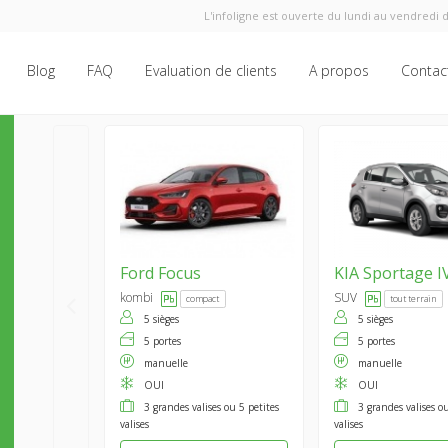
L'infoligne est ouverte du lundi au vendredi d
Blog
FAQ
Evaluation de clients
A propos
Contac
Ford
Focus
KIA
Sportage I
kombi
SUV
compact
tout terrain
5 sièges
5 sièges
5 portes
5 portes
manuelle
manuelle
OUI
OUI
3 grandes valises ou 5 petites
3 grandes valises ou
valises
valises