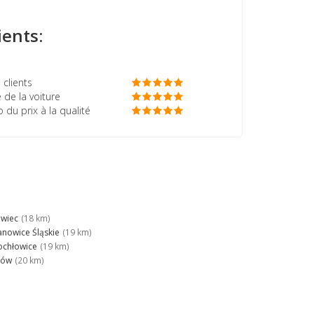
ients:
 clients
 de la voiture
o du prix à la qualité
wiec
(18 km)
anowice Śląskie
(19 km)
ochłowice
(19 km)
zów
(20 km)