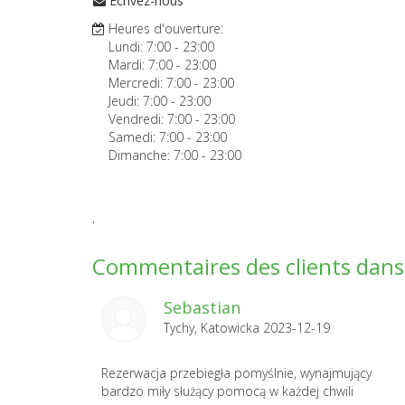
Écrivez-nous
Heures d'ouverture:
Lundi:
7:00
-
23:00
Mardi:
7:00
-
23:00
Mercredi:
7:00
-
23:00
Jeudi:
7:00
-
23:00
Vendredi:
7:00
-
23:00
Samedi:
7:00
-
23:00
Dimanche:
7:00
-
23:00
.
Commentaires des clients dans 
Sebastian
Tychy, Katowicka 2023-12-19
Rezerwacja przebiegła pomyślnie, wynajmujący
bardzo miły służący pomocą w każdej chwili