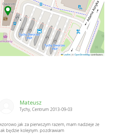
Leaflet
|
©
OpenStreetMap
contributors
Mateusz
Tychy, Centrum 2013-09-03
wzorowo jak za pierwszym razem, mam nadzieje że
tak będzie kolejnym. pozdrawiam