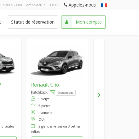
Appelez-nous
u 9:00 à 21:00. Temps actuel :
13:30
t
Statut de réservation
Mon compte
V
Renault
Clio
hatchback
économique
5 sièges
5 portes
manuelle
OUI
 5 petites
2 grandes valises ou 3 petites
valises