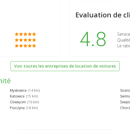
Evaluation de cl
4.8
Service
Qualité
Le rati
Voir toutes les entreprises de location de voitures
mité
Mysłowice
(14 km)
Sosno
Katowice
(15 km)
Siemi
Oświęcim
(16 km)
Święt
Pszczyna
(18 km)
Chor