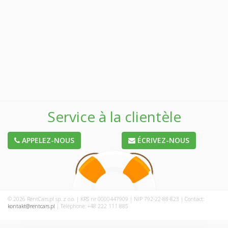
Service à la clientèle
APPELEZ-NOUS
ÉCRIVEZ-NOUS
© 2026 RentCars.pl sp. z o.o. | KRS nr 0000447909 | NIP 792-22-88-823 | Contact:
kontakt@rentcars.pl
| Téléphone: +48 222 111 885