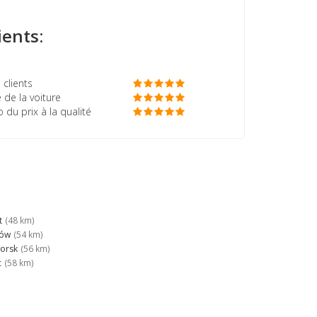
ients:
 clients
 de la voiture
o du prix à la qualité
t
(48 km)
zów
(54 km)
orsk
(56 km)
c
(58 km)