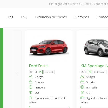
L'infoligne est ouverte du lundi au vendredi d
Blog
FAQ
Evaluation de clients
A propos
Contac
Ford
Focus
KIA
Sportage I
kombi
SUV
compact
tout terrain
5 sièges
5 sièges
5 portes
5 portes
manuelle
manuelle
OUI
OUI
3 grandes valises ou 5 petites
3 grandes valises ou
valises
valises