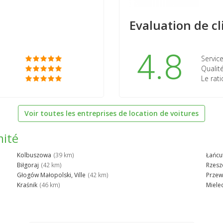
Evaluation de cl
4.8
Service
Qualité
Le rati
Voir toutes les entreprises de location de voitures
mité
Kolbuszowa
(39 km)
Łańcu
Biłgoraj
(42 km)
Rzes
Głogów Małopolski, Ville
(42 km)
Przew
Kraśnik
(46 km)
Miele