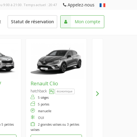
Appelez-nous
u 9:00 à 21:00. Temps actuel :
20:47
t
Statut de réservation
Mon compte
V
Renault
Clio
hatchback
économique
5 sièges
5 portes
manuelle
OUI
 5 petites
2 grandes valises ou 3 petites
valises