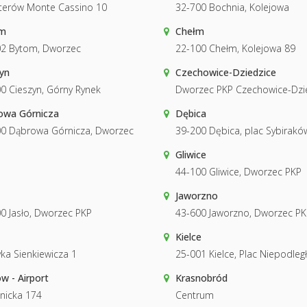
terów Monte Cassino 10
32-700 Bochnia, Kolejowa
m
Chełm
02 Bytom, Dworzec
22-100 Chełm, Kolejowa 89
yn
Czechowice-Dziedzice
0 Cieszyn, Górny Rynek
Dworzec PKP Czechowice-Dzi
owa Górnicza
Dębica
0 Dąbrowa Górnicza, Dworzec
39-200 Dębica, plac Sybirakó
Gliwice
44-100 Gliwice, Dworzec PKP
Jaworzno
0 Jasło, Dworzec PKP
43-600 Jaworzno, Dworzec PK
Kielce
ka Sienkiewicza 1
25-001 Kielce, Plac Niepodległ
w - Airport
Krasnobród
nicka 174
Centrum