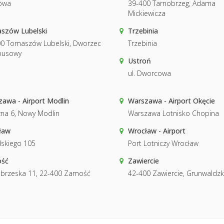
owa
39-400 Tarnobrzeg, Adama
Mickiewicza
szów Lubelski
Trzebinia
0 Tomaszów Lubelski, Dworzec
Trzebinia
busowy
Ustroń
ul. Dworcowa
awa - Airport Modlin
Warszawa - Airport Okęcie
na 6, Nowy Modlin
Warszawa Lotnisko Chopina
ław
Wrocław - Airport
dskiego 105
Port Lotniczy Wrocław
ść
Zawiercie
brzeska 11, 22-400 Zamość
42-400 Zawiercie, Grunwaldzk