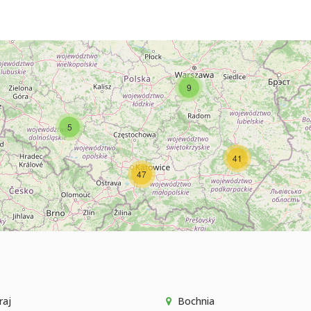
9
5
41
47
raj
Bochnia