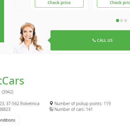
Check price
Check pri
•
•
•
CALL US
tCars
(3942)
23, 37-562 Rokietnica
Number of pickup points: 119
88823
Number of cars: 141
onditions