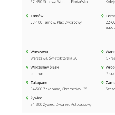
37-450 Stalowa Wola ul. Floriańska
Kolej
Tarnów
Toma
33-100 Tarnów, Plac Dworcowy
22-60
auto
Warszawa
Warsz
Warszawa, Świętokrzyska 30
Okręż
Wodzisław Śląski
Wroc
centrum
Piłsu
Zakopane
Zamo
34-500 Zakopane, Chramcówki 35
Szcze
Żywiec
34-300 Żywiec, Dworzec Autobusowy