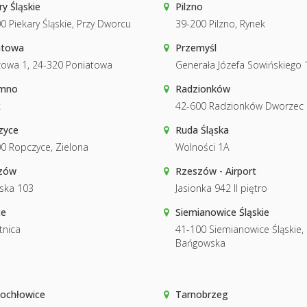
ry Śląskie
Pilzno
0 Piekary Śląskie, Przy Dworcu
39-200 Pilzno, Rynek
atowa
Przemyśl
owa 1, 24-320 Poniatowa
Generała Józefa Sowińskiego 
mno
Radzionków
k
42-600 Radzionków Dworzec
zyce
Ruda Śląska
0 Ropczyce, Zielona
Wolności 1A
zów
Rzeszów - Airport
ska 103
Jasionka 942 II piętro
ce
Siemianowice Śląskie
tnica
41-100 Siemianowice Śląskie,
Bańgowska
ochłowice
Tarnobrzeg