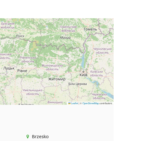
Leaflet
|
©
OpenStreetMap
contributors
Brzesko