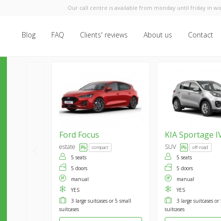
Our call centre is available from monday until friday in wo
Blog
FAQ
Clients' reviews
About us
Contact
Ford
Focus
KIA
Sportage I
estate
SUV
compact
off-road
5 seats
5 seats
5 doors
5 doors
manual
manual
YES
YES
3 large suitcases or 5 small
3 large suitcases or
suitcases
suitcases