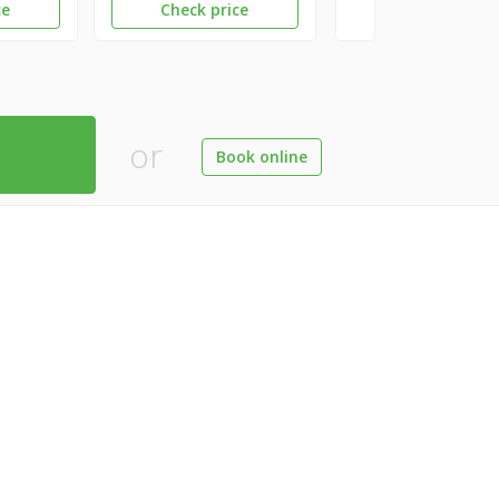
ce
Check price
or
Book online