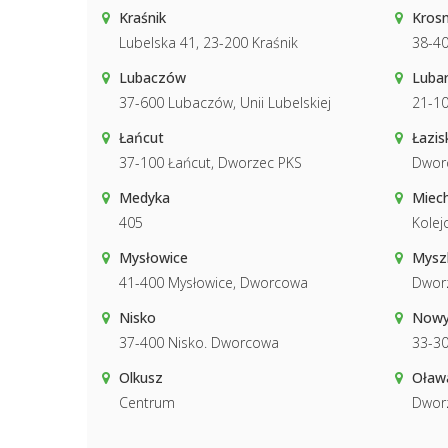
Kraśnik
Kros
Lubelska 41, 23-200 Kraśnik
38-40
Lubaczów
Luba
37-600 Lubaczów, Unii Lubelskiej
21-10
Łańcut
Łazis
37-100 Łańcut, Dworzec PKS
Dwor
Medyka
Miec
405
Kolej
Mysłowice
Mysz
41-400 Mysłowice, Dworcowa
Dwor
Nisko
Nowy
37-400 Nisko. Dworcowa
33-30
Olkusz
Oław
Centrum
Dwor