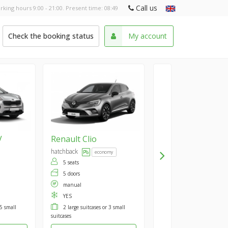
Call us
rking hours 9:00 - 21:00. Present time:
08:49
Check the booking status
My account
V
Renault
Clio
hatchback
economy
5 seats
5 doors
manual
YES
 5 small
2 large suitcases or 3 small
suitcases