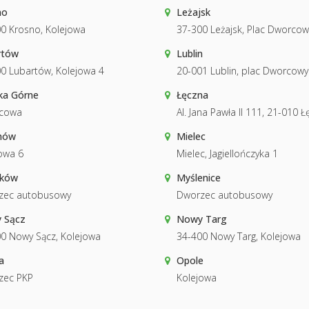
no
Leżajsk
0 Krosno, Kolejowa
37-300 Leżajsk, Plac Dworcow
rtów
Lublin
0 Lubartów, Kolejowa 4
20-001 Lublin, plac Dworcowy
ka Górne
Łęczna
cowa
Al. Jana Pawła II 111, 21-010 
hów
Mielec
owa 6
Mielec, Jagiellończyka 1
ków
Myślenice
zec autobusowy
Dworzec autobusowy
 Sącz
Nowy Targ
0 Nowy Sącz, Kolejowa
34-400 Nowy Targ, Kolejowa
a
Opole
zec PKP
Kolejowa