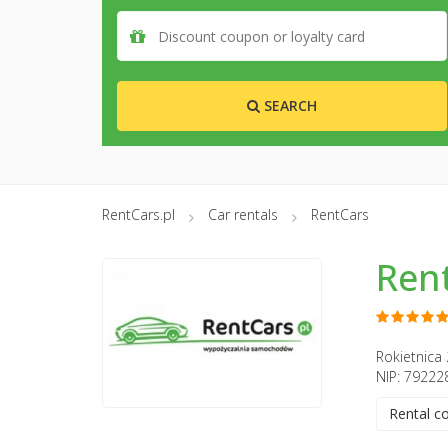
SEARCH
RentCars.pl
Car rentals
RentCars
Ren
Rokietnica 
NIP: 79222
Rental c