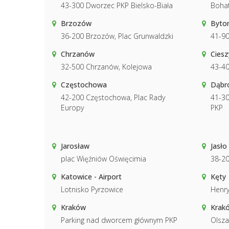
43-300 Dworzec PKP Bielsko-Biała
Boha
Brzozów
Byto
36-200 Brzozów, Plac Grunwaldzki
41-9
Chrzanów
Ciesz
32-500 Chrzanów, Kolejowa
43-40
Częstochowa
Dąbr
42-200 Częstochowa, Plac Rady
41-30
Europy
PKP
Jarosław
Jasło
plac Więźniów Oświęcimia
38-20
Katowice - Airport
Kęty
Lotnisko Pyrzowice
Henry
Kraków
Krakó
Parking nad dworcem głównym PKP
Olsza