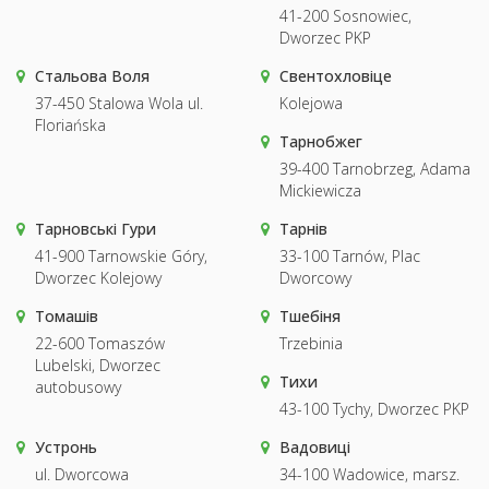
41-200 Sosnowiec,
Dworzec PKP
Стальова Воля
Свентохловіце
37-450 Stalowa Wola ul.
Kolejowa
Floriańska
Тарнобжег
39-400 Tarnobrzeg, Adama
Mickiewicza
Тарновські Гури
Тарнів
41-900 Tarnowskie Góry,
33-100 Tarnów, Plac
Dworzec Kolejowy
Dworcowy
Томашів
Тшебіня
22-600 Tomaszów
Trzebinia
Lubelski, Dworzec
Тихи
autobusowy
43-100 Tychy, Dworzec PKP
Устронь
Вадовиці
ul. Dworcowa
34-100 Wadowice, marsz.