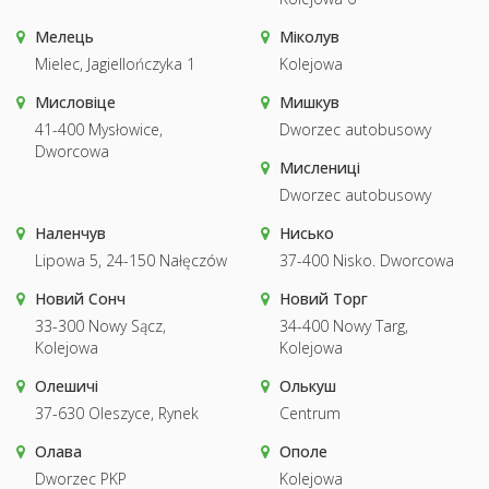
Мелець
Міколув
Mielec, Jagiellończyka 1
Kolejowa
Мисловіце
Мишкув
41-400 Mysłowice,
Dworzec autobusowy
Dworcowa
Мислениці
Dworzec autobusowy
Наленчув
Нисько
Lipowa 5, 24-150 Nałęczów
37-400 Nisko. Dworcowa
Новий Сонч
Новий Торг
33-300 Nowy Sącz,
34-400 Nowy Targ,
Kolejowa
Kolejowa
Олешичі
Олькуш
37-630 Oleszyce, Rynek
Centrum
Олава
Ополе
Dworzec PKP
Kolejowa