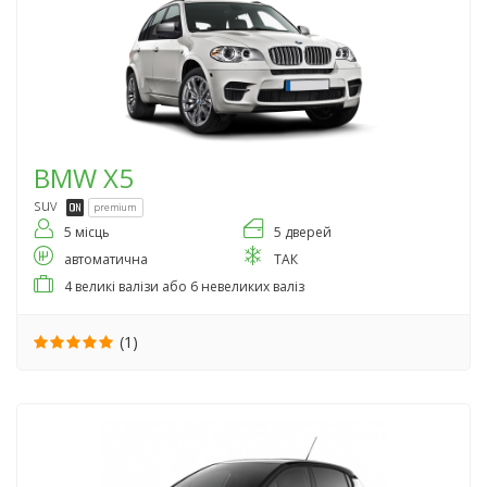
BMW
X5
suv
premium
5 місць
5 дверей
автоматична
ТАК
4 великі валізи або 6 невеликих валіз
(1)