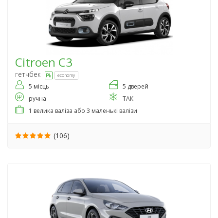
Citroen
C3
гетчбек
economy
5 місць
5 дверей
ручна
ТАК
1 велика валіза або 3 маленькі валізи
(106)