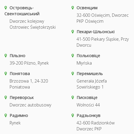
Островець-
Освенцим
Свентокшиський
32-600 Oświęcim, Dworzec
Dworzec kolejowy
PKP Oświęcim
Ostrowiec Świętokrzyski
Пекари-Шльонські
41-500 Piekary Śląskie, Przy
Dworcu
Пільзно
Польковіце
39-200 Pilzno, Rynek
Młyńska
Понятова
Перемишель
Brzozowa 1, 24-320
Generała Józefa
Poniatowa
Sowińskiego 1
Переворськ
Писковіце
Dworzec autobusowy
Wolności 44
Радимно
Радзьонкув
Rynek
42-600 Radzionków
Dworzec PKP