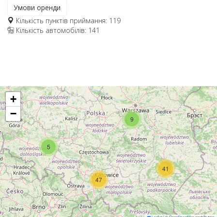
Умови оренди
Кількість пунктів приймання: 119
Кількість автомобілів: 141
+
−
9
5
41
47
Leaflet
|
©
OpenStreetMap
contributors