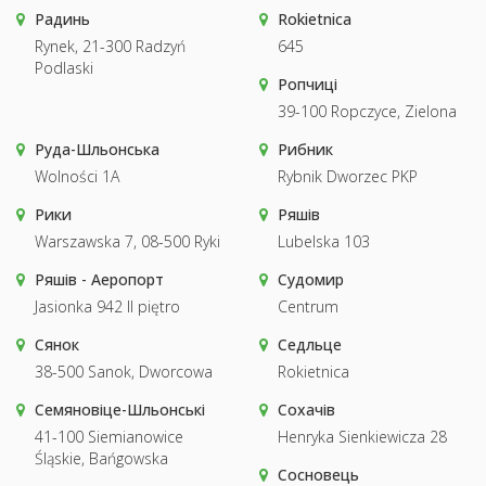
Радинь
Rokietnica
Rynek, 21-300 Radzyń
645
Podlaski
Ропчиці
39-100 Ropczyce, Zielona
Руда-Шльонська
Рибник
Wolności 1A
Rybnik Dworzec PKP
Рики
Ряшів
Warszawska 7, 08-500 Ryki
Lubelska 103
Ряшів - Аеропорт
Судомир
Jasionka 942 II piętro
Centrum
Сянок
Седльце
38-500 Sanok, Dworcowa
Rokietnica
Семяновіце-Шльонські
Сохачів
41-100 Siemianowice
Henryka Sienkiewicza 28
Śląskie, Bańgowska
Сосновець