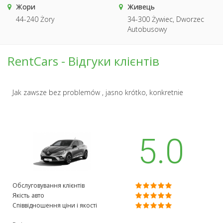
Жори
Живець
44-240 Żory
34-300 Żywiec, Dworzec
Autobusowy
RentCars - Відгуки клієнтів
Jak zawsze bez problemów , jasno krótko, konkretnie
5.0
Обслуговування клієнтів
Якість авто
Співвідношення ціни і якості