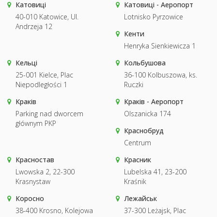
Катовиці
Катовиці - Аеропорт
40-010 Katowice, Ul.
Lotnisko Pyrzowice
Andrzeja 12
Кенти
Henryka Sienkiewicza 1
Кельці
Кольбушова
25-001 Kielce, Plac
36-100 Kolbuszowa, ks.
Niepodległości 1
Ruczki
Краків
Краків - Аеропорт
Parking nad dworcem
Olszanicka 174
głównym PKP
Краснобруд
Centrum
Красностав
Красник
Lwowska 2, 22-300
Lubelska 41, 23-200
Krasnystaw
Kraśnik
Коросно
Лежайськ
38-400 Krosno, Kolejowa
37-300 Leżajsk, Plac