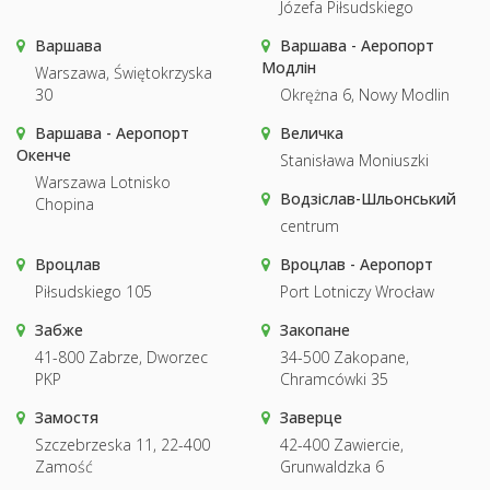
Józefa Piłsudskiego
Варшава
Варшава - Аеропорт
Модлін
Warszawa, Świętokrzyska
30
Okrężna 6, Nowy Modlin
Варшава - Аеропорт
Величка
Окенче
Stanisława Moniuszki
Warszawa Lotnisko
Водзіслав-Шльонський
Chopina
centrum
Вроцлав
Вроцлав - Аеропорт
Piłsudskiego 105
Port Lotniczy Wrocław
Забже
Закопане
41-800 Zabrze, Dworzec
34-500 Zakopane,
PKP
Chramcówki 35
Замостя
Заверце
Szczebrzeska 11, 22-400
42-400 Zawiercie,
Zamość
Grunwaldzka 6