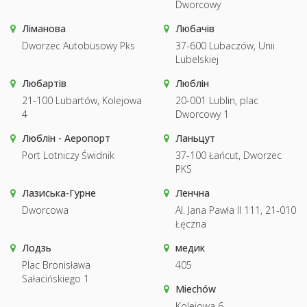
Dworcowy
Ліманова
Любачів
Dworzec Autobusowy Pks
37-600 Lubaczów, Unii
Lubelskiej
Любартів
Люблін
21-100 Lubartów, Kolejowa
20-001 Lublin, plac
4
Dworcowy 1
Люблін - Аеропорт
Ланьцут
Port Lotniczy Świdnik
37-100 Łańcut, Dworzec
PKS
Лазиська-Гурне
Ленчна
Dworcowa
Al. Jana Pawła II 111, 21-010
Łęczna
Лодзь
медик
Plac Bronisława
405
Sałacińskiego 1
Miechów
Kolejowa 6