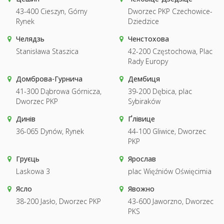
43-400 Cieszyn, Górny
Dworzec PKP Czechowice-
Rynek
Dziedzice
Челядзь
Ченстохова
Stanisława Staszica
42-200 Częstochowa, Plac
Rady Europy
Домброва-Гурнича
Дембиця
41-300 Dąbrowa Górnicza,
39-200 Dębica, plac
Dworzec PKP
Sybiraków
Динів
Ґлівице
36-065 Dynów, Rynek
44-100 Gliwice, Dworzec
PKP
Груєць
Ярослав
Laskowa 3
plac Więźniów Oświęcimia
Ясло
Явожно
38-200 Jasło, Dworzec PKP
43-600 Jaworzno, Dworzec
PKS