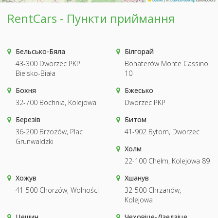
RentCars - Пункти приймання
Бельсько-Бяла
Білгорай
43-300 Dworzec PKP
Bohaterów Monte Cassino
Bielsko-Biała
10
Бохня
Бжесько
32-700 Bochnia, Kolejowa
Dworzec PKP
Березів
Битом
36-200 Brzozów, Plac
41-902 Bytom, Dworzec
Grunwaldzki
Холм
22-100 Chełm, Kolejowa 89
Хожув
Хшанув
41-500 Chorzów, Wolności
32-500 Chrzanów,
Kolejowa
Цешин
Чеховіце-Дзедзіце