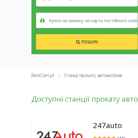
ПОШУК
RentCars.pl
Станції прокату автомобілів
Доступні станції прокату авт
247auto