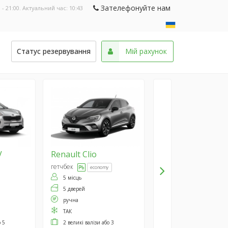
Зателефонуйте нам
 - 21:00. Актуальний час:
10:43
и
Статус резервування
Мій рахунок
V
Renault
Clio
гетчбек
economy
5 місць
5 дверей
ручна
ТАК
о 5
2 великі валізи або 3