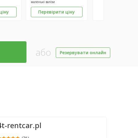
маленькі валізи
ціну
Перевірити ціну
або
Резервувати онлайн
4t-rentcar.pl