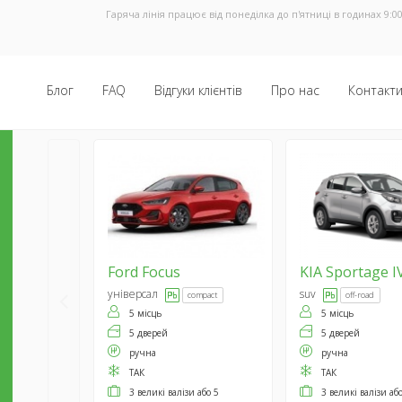
Гаряча лінія працює від понеділка до п'ятниці в годинах 9:00
Блог
FAQ
Відгуки клієнтів
Про нас
Контакт
Ford
Focus
KIA
Sportage I
універсал
suv
compact
off-road
5 місць
5 місць
5 дверей
5 дверей
ручна
ручна
ТАК
ТАК
3 великі валізи або 5
3 великі валізи аб