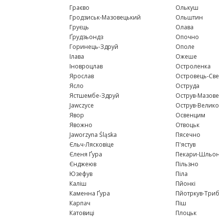
Граєво
Олькуш
Гродзиськ-Мазовецький
Ольштин
Груєць
Олава
Ґрудзьондз
Опочно
Горинець-Здруй
Ополе
Ілава
Ожеше
Іновроцлав
Остроленка
Ярослав
Островець-Св
Ясло
Оструда
Ястшембе-Здруй
Острув-Мазове
Jawczyce
Острув-Велик
Явор
Освенцим
Явожно
Отвоцьк
Jaworzyna Śląska
Пясечно
Єльч-Лясковіце
П'ястув
Єленя Ґура
Пекари-Шльон
Єнджеюв
Пільзно
Юзефув
Піла
Каліш
Пйонкі
Каменна Ґура
Пйотркув-Три
Карпач
Піш
Катовиці
Плоцьк