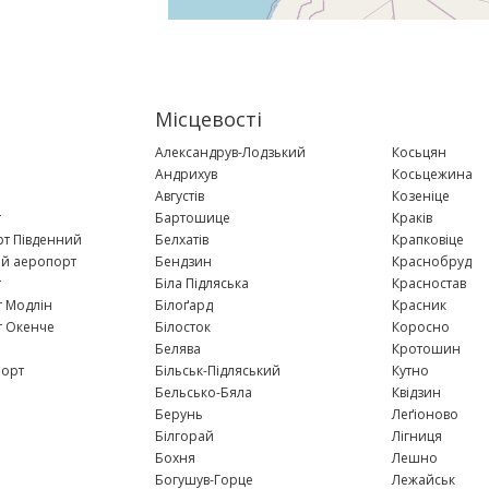
Місцевості
Александрув-Лодзький
Косьцян
Андрихув
Косьцежина
Августів
Козеніце
т
Бартошице
Краків
т Південний
Белхатів
Крапковіце
ий аеропорт
Бендзин
Краснобруд
т
Біла Підляська
Красностав
 Модлін
Білоґард
Красник
т Окенче
Білосток
Коросно
Белява
Кротошин
порт
Більськ-Підляський
Кутно
Бельсько-Бяла
Квідзин
Берунь
Леґіоново
Білгорай
Лігниця
Бохня
Лешно
Богушув-Горце
Лежайськ