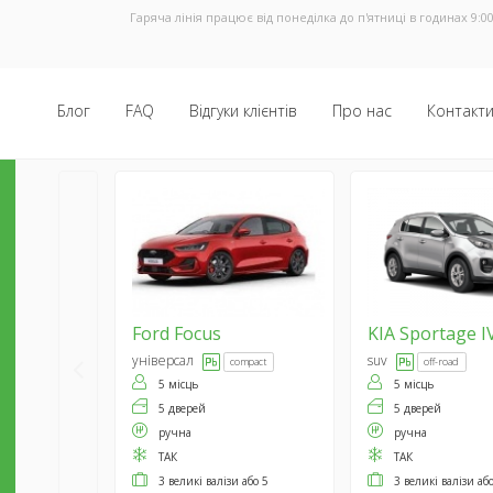
Гаряча лінія працює від понеділка до п'ятниці в годинах 9:00
Блог
FAQ
Відгуки клієнтів
Про нас
Контакт
Ford
Focus
KIA
Sportage I
універсал
suv
compact
off-road
5 місць
5 місць
5 дверей
5 дверей
ручна
ручна
ТАК
ТАК
3 великі валізи або 5
3 великі валізи аб