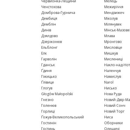
Червйонка-Лещини
Мелець
Ченстохова
Межиріччя
Домброва-Гурнича
Мендзижеч
Дембиця
Міколув
Демблін
Мілянувек
Динів
Мінськ-Мазов
Дзялдово
Млава
Дзержонюв
Мронгово
Ельблонг
Мисловіце
Елк
Мишкув
Гарволін
Мислениці
Гданськ
Накло-над-Но
Ґдиня
Наленчув
Гіжицько
Намислув
Ґлівице
Narol
Глогув
Нисько
Głogów Małopolski
Нова Руда
Гнезно
Новий-Двір-М
Голенюв
Новий Сонч
Горлиці
Новий Торг
Ґожув-Великопольський
Ниса
Гостинін
Оборники
Гостинь
Олешичі