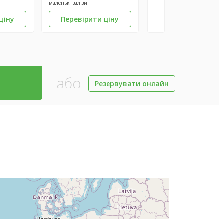
маленькі валізи
ціну
Перевірити ціну
або
Резервувати онлайн