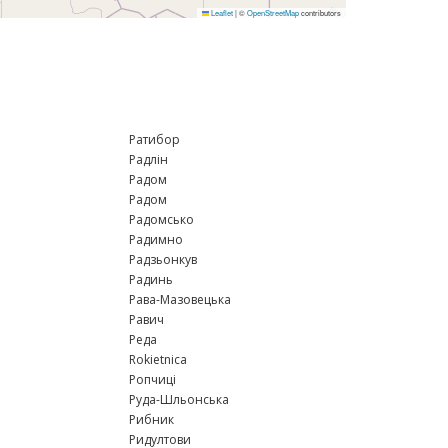
Leaflet
|
©
OpenStreetMap
contributors
Ратибор
Радлін
Радом
Радом
Радомсько
Радимно
Радзьонкув
Радинь
Рава-Мазовецька
Равич
Реда
Rokietnica
Ропчиці
Руда-Шльонська
Рибник
Ридултови