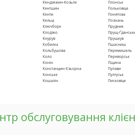
Кендзежин-Козьле
Плонськ
Кентшин
Польковіце
Кенти
Понятова
Кельці
Познань
Ключборк
Прудник
Клодзко
Прущ-Ґданськ
Кнурув
Прушкув
Кобилка
Пшасниш
Кольбушова
Перемишель
Коло
Переворськ
Конін
Пщина
Констанцин-Єзьорна
Пулави
Конське
Пултуськ
Кошалін
Писковіце
нтр обслуговування клієн