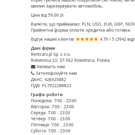
хвилин зарезервувати автомобіль.
Ціна від
59,00 zł
.
Валюти, що приймаємо: PLN, USD, EUR, GBP, NOK,
Прийнятна форма оплати: кредитка або готівка.
Відгук наших клієнтів:
4.79 / 5
(3942 від
Дані фірми
Rentcars.pl Sp. z o.o.
Rokietnica 23, 37-562 Rokietnica, Polska
Напишіть нам
Зателефонуйте нам
ДАНС: 426925882
ПДВ: PL7922288823
Графік роботи
Понеділок:
7:00
-
23:00
Вівторок:
7:00
-
23:00
Середа:
7:00
-
23:00
Четвер:
7:00
-
23:00
П’ятниця:
7:00
-
23:00
Субота:
7:00
-
23:00