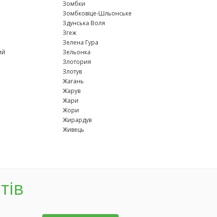
Зомбки
Зомбковіце-Шльонське
Здунська Воля
Згеж
Зелена Гура
ий
Зельонка
Злотория
Злотув
Жагань
Жарув
Жари
Жори
Жирардув
Живець
тів