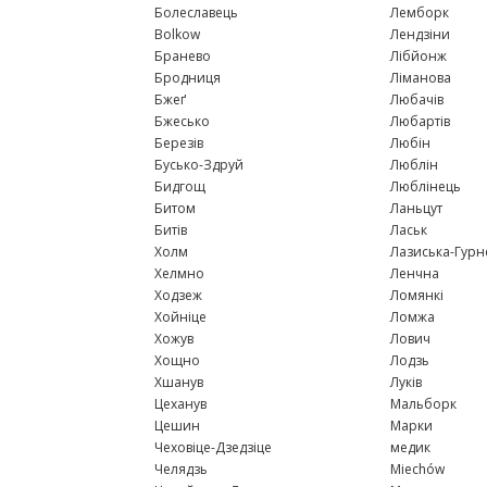
Болеславець
Лемборк
Bolkow
Лендзіни
Бранево
Лібйонж
Бродниця
Ліманова
Бжеґ
Любачів
Бжесько
Любартів
Березів
Любін
Бусько-Здруй
Люблін
Бидгощ
Люблінець
Битом
Ланьцут
Битів
Ласьк
Холм
Лазиська-Гурн
Хелмно
Ленчна
Ходзеж
Ломянкі
Хойніце
Ломжа
Хожув
Лович
Хощно
Лодзь
Хшанув
Луків
Цеханув
Мальборк
Цешин
Марки
Чеховіце-Дзедзіце
медик
Челядзь
Miechów