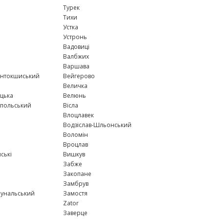
Турек
Тихи
Устка
Устронь
Вадовиці
Валбжих
Варшава
ентокшиський
Вейгерово
Величка
цька
Велюнь
опольський
Вісла
Влоцлавек
Водзіслав-Шльонський
Воломін
Вроцлав
ські
Вишкув
Забже
Закопане
Замбрув
бунальський
Замостя
Zator
Заверце