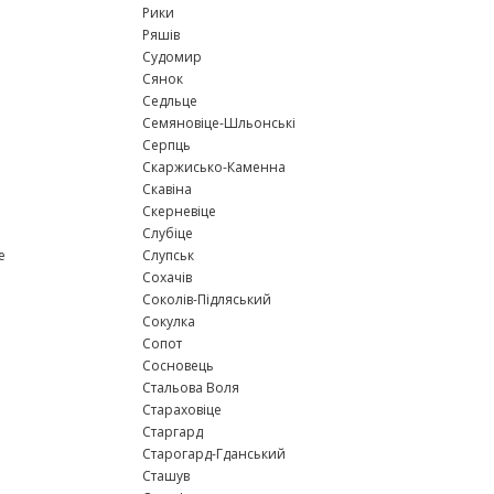
Рики
Ряшів
Судомир
Сянок
Седльце
Семяновіце-Шльонські
Серпць
Скаржисько-Каменна
Скавіна
Скерневіце
Слубіце
е
Слупськ
Сохачів
Соколів-Підляський
Сокулка
Сопот
Сосновець
Стальова Воля
Стараховіце
Старгард
Старогард-Гданський
Сташув