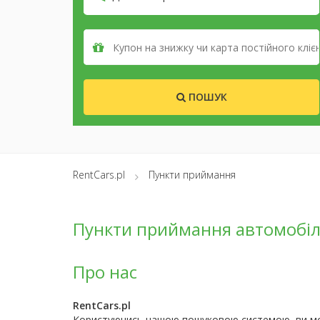
ПОШУК
RentCars.pl
Пункти приймання
Пункти приймання автомобіл
Про нас
RentCars.pl
Користуючись нашою пошуковою системою, ви мо