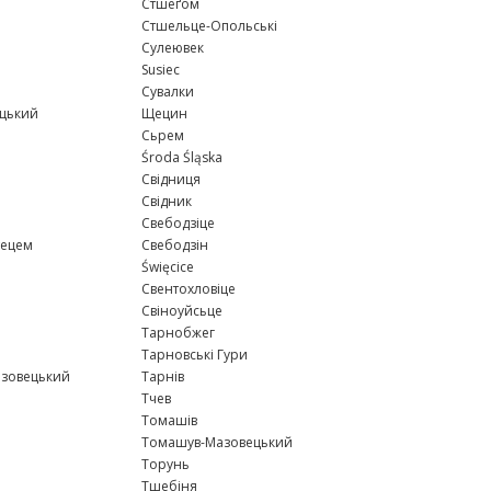
Стшеґом
Стшельце-Опольські
Сулеювек
Susiec
Сувалки
ецький
Щецин
Сьрем
Środa Śląska
Свідниця
Свідник
Свебодзіце
тецем
Свебодзін
Święcice
Свентохловіце
Свіноуйсьце
Тарнобжег
Тарновські Гури
азовецький
Тарнів
Тчев
Томашів
Томашув-Мазовецький
Торунь
Тшебіня