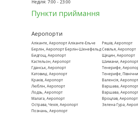
Неділя:
7:00
-
23:00
Пункти приймання
Аеропорти
Аліканте, Аеропорт Аліканте-Ельче
Ряшів, Аеропорт
Берлін, Аеропорт Берлін-Шенефельд
Севілья, Аеропорт
Бидгощ, Аеропорт
Щецин, Аеропорт
Кастельон, Аеропорт
Шимани, Аеропор
Гданськ, Аеропорт
Тенерифе, Аеропор
Катовиці, Аеропорт
Тенерифе, Північн
Краків, Аеропорт
Валенсія, Аеропор
Люблін, Аеропорт
Варшава, Аеропорт
Лодзь, Аеропорт
Варшава, Аеропор
Малага, Аеропорт
Вроцлав, Аеропорт
Острава, Чехія, Аеропорт
Зелена Гура, Аеро
Познань, Аеропорт