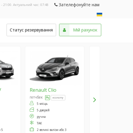
Зателефонуйте нам
 - 21:00. Актуальний час:
07:48
и
Статус резервування
Мій рахунок
V
Renault
Clio
гетчбек
economy
5 місць
5 дверей
ручна
ТАК
о 5
2 великі валізи або 3