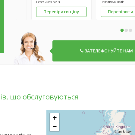
невеликих валіз
невеликих валіз
Перевірити ціну
Перевірити 
•
•
•
ЗАТЕЛЕФОНУЙТЕ НАМ
ів, що обслуговуються
+
−
жете за кілька