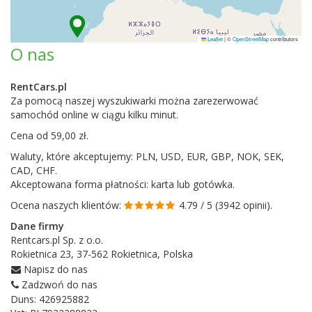
Leaflet
|
©
OpenStreetMap
contributors
O nas
RentCars.pl
Za pomocą naszej wyszukiwarki można zarezerwować
samochód online w ciągu kilku minut.
Cena od
59,00 zł
.
Waluty, które akceptujemy: PLN, USD, EUR, GBP, NOK, SEK,
CAD, CHF.
Akceptowana forma płatności: karta lub gotówka.
Ocena naszych klientów:
4.79 / 5
(3942 opinii)
.
Dane firmy
Rentcars.pl Sp. z o.o.
Rokietnica 23, 37-562 Rokietnica, Polska
Napisz do nas
Zadzwoń do nas
Duns: 426925882