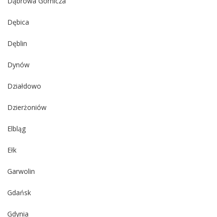
Dąbrowa Górnicza
Dębica
Dęblin
Dynów
Działdowo
Dzierżoniów
Elbląg
Ełk
Garwolin
Gdańsk
Gdynia