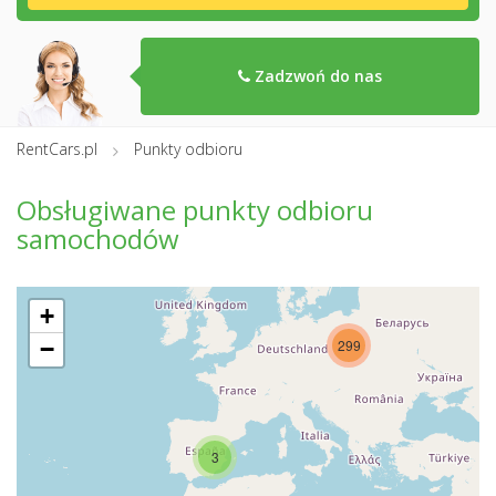
Zadzwoń do nas
RentCars.pl
Punkty odbioru
Obsługiwane punkty odbioru
samochodów
+
−
299
3