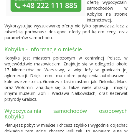
ofertę wypożyczalni
samochodów w
Kobyłce na stronie
internetowej.
Wykorzystując wyszukiwarkę oferty nie tylko sprawdzisz, lecz z
łatwością porównasz dostępne oferty pod kątem ceny, oraz
parametrów samochodu.
Kobyłka - informacje o mieście
Kobyłka jest miastem położonym w centralnej Polsce, w
województwie mazowieckim. Znajduje się w odległości około
17 kilometrów od Warszawy, a więc leży w granicach jej
aglomeracji. Dzięki temu ma dobre połączenia autobusowe i
kolejowe ze stolicą. Graniczy z taki miastami jak: Zielonka, Marki
oraz Wołomin. Znajduje się tu także wiele atrakcji - między
innymi muzeum Zofii i Wacława Nałkowskich, oraz Rezerwat
przyrody Grabicz.
Wypożyczalnia samochodów osobowych
Kobyłka
Planujesz pobyt w mieście i chcesz szybko i wygodnie dojechać
dokładnie tam gdzie chcesz? Jeśli tak, to wynajem auta w