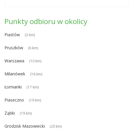
Punkty odbioru w okolicy
Piastów
(3 km)
Pruszków
(6 km)
Warszawa
(10 km)
Milanówek
(16 km)
Łomianki
(17 km)
Piaseczno
(19 km)
Ząbki
(19 km)
Grodzisk Mazowiecki
(20 km)