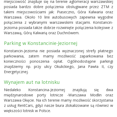
miejscowość znajduje się na terenie aglomeracji warszawskiej
posiada bardzo dobre połączenia obsługiwane przez ZTM z
takimi miejscowościami jak: Piaseczno, Góra Kalwaria oraz
Warszawa
. Około 10 linii autobusowych zapewnia wygodne
połączenia z wybranymi warszawskimi stacjami. Konstancin-
Jeziorna posiada także dobrze rozwinięte połączenia kolejowe z
Warszawą, Górą Kalwarią oraz Duchnówem.
Parking w Konstancinie-Jeziornej
Konstancin-Jeziorna nie posiada wyznaczonej strefy płatnego
parkowania, zatem mamy możliwość zaparkowania bez
konieczności ponoszenia opłat. Ogólnodostępne parkingi
znajdziemy np. przy ulicy Okulickiego, Jana Pawła II, czy
Energetycznej.
Wynajem aut na lotnisku
Niedaleko Konstancina-Jeziornej znajdują się dwa
międzynarodowe porty lotnicze -
Warszawa Modlin
oraz
Warszawa Okęcie
. Na ich terenie mamy możliwość skorzystania
z usług RentCars, gdyż nasze biura zlokalizowane są również w
większości lotnisk w Polsce.