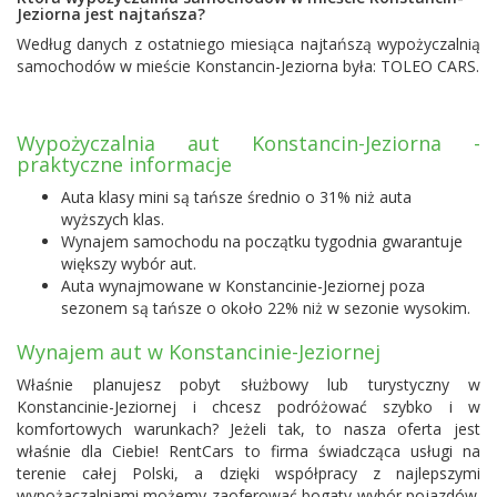
Jeziorna jest najtańsza?
Według danych z ostatniego miesiąca najtańszą wypożyczalnią
samochodów w mieście Konstancin-Jeziorna była:
TOLEO CARS
.
Wypożyczalnia aut Konstancin-Jeziorna -
praktyczne informacje
Auta klasy mini są tańsze średnio o 31% niż auta
wyższych klas.
Wynajem samochodu na początku tygodnia gwarantuje
większy wybór aut.
Auta wynajmowane w Konstancinie-Jeziornej poza
sezonem są tańsze o około 22% niż w sezonie wysokim.
Wynajem aut w Konstancinie-Jeziornej
Właśnie planujesz pobyt służbowy lub turystyczny w
Konstancinie-Jeziornej i chcesz podróżować szybko i w
komfortowych warunkach? Jeżeli tak, to nasza oferta jest
właśnie dla Ciebie! RentCars to firma świadcząca usługi na
terenie całej Polski, a dzięki współpracy z najlepszymi
wypożaczalniami możemy zaoferować bogaty wybór pojazdów.