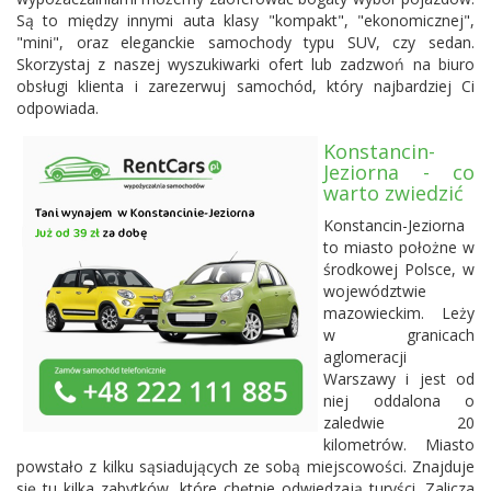
Są to między innymi auta klasy "kompakt", "ekonomicznej",
"mini", oraz eleganckie samochody typu SUV, czy sedan.
Skorzystaj z naszej wyszukiwarki ofert lub zadzwoń na biuro
obsługi klienta i zarezerwuj samochód, który najbardziej Ci
odpowiada.
Konstancin-
Jeziorna - co
warto zwiedzić
Konstancin-Jeziorna
to miasto położne w
środkowej Polsce, w
województwie
mazowieckim. Leży
w granicach
aglomeracji
Warszawy i jest od
niej oddalona o
zaledwie 20
kilometrów. Miasto
powstało z kilku sąsiadujących ze sobą miejscowości. Znajduje
się tu kilka zabytków, które chętnie odwiedzają turyści. Zalicza