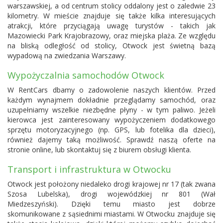
warszawskiej, a od centrum stolicy oddalony jest o zaledwie 23
kilometry. W mieście znajduje się także kilka interesujących
atrakcji, które przyciągają uwagę turystów - takich jak
Mazowiecki Park Krajobrazowy, oraz miejska plaża. Ze względu
na bliską odległość od stolicy, Otwock jest świetną bazą
wypadową na zwiedzania Warszawy.
Wypożyczalnia samochodów Otwock
W RentCars dbamy o zadowolenie naszych klientów. Przed
każdym wynajmem dokładnie przeglądamy samochód, oraz
uzupełniamy wszelkie niezbędne płyny - w tym paliwo. Jeżeli
kierowca jest zainteresowany wypożyczeniem dodatkowego
sprzętu motoryzacyjnego (np. GPS, lub fotelika dla dzieci),
również dajemy taką możliwość. Sprawdź naszą oferte na
stronie online, lub skontaktuj się z biurem obsługi klienta.
Transport i infrastruktura w Otwocku
Otwock jest położony niedaleko drogi krajowej nr 17 (tak zwana
Szosa Lubelska), drogi wojewódzkiej nr 801 (Wał
Miedzeszyński). Dzięki temu miasto jest dobrze
skomunikowane z sąsiednimi miastami. W Otwocku znajduje się