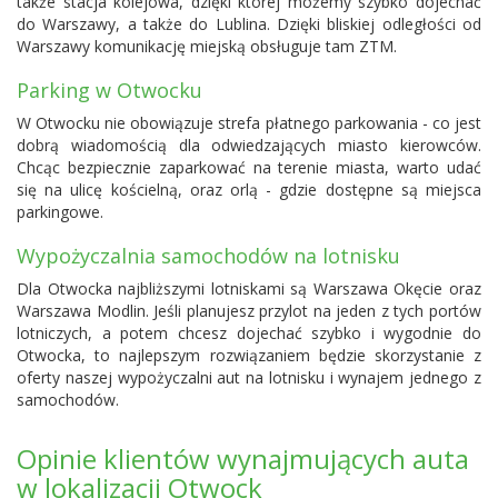
także stacja kolejowa, dzięki której możemy szybko dojechać
do Warszawy, a także do Lublina. Dzięki bliskiej odległości od
Warszawy komunikację miejską obsługuje tam ZTM.
Parking w Otwocku
W Otwocku nie obowiązuje strefa płatnego parkowania - co jest
dobrą wiadomością dla odwiedzających miasto kierowców.
Chcąc bezpiecznie zaparkować na terenie miasta, warto udać
się na ulicę kościelną, oraz orlą - gdzie dostępne są miejsca
parkingowe.
Wypożyczalnia samochodów na lotnisku
Dla Otwocka najbliższymi lotniskami są
Warszawa Okęcie
oraz
Warszawa Modlin
. Jeśli planujesz przylot na jeden z tych portów
lotniczych, a potem chcesz dojechać szybko i wygodnie do
Otwocka, to najlepszym rozwiązaniem będzie skorzystanie z
oferty naszej wypożyczalni aut na lotnisku i wynajem jednego z
samochodów.
Opinie klientów wynajmujących auta
w lokalizacji Otwock