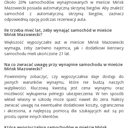
Około 20% samochodów wynajmowanych w mieście Mińsk
Mazowiecki posiada automatyczną skrzynię biegów. Aby znaleźć
samochód z automatyczną skrzynią biegów, zaznacz
odpowiednią opcję podczas rezerwacji auta.
Ile trzeba mieć lat, żeby wynająć samochód w mieście
Mińsk Mazowiecki?
Większość wypożyczalni aut w mieście Mińsk Mazowiecki
wymaga, żeby zarówno najemca, jak i dodatkowi kierowcy
samochodu mieli ukończone 21 lat.
Na co zwracać uwagę przy wynajmie samochodu w mieście
Mińsk Mazowiecki?
Powinniśmy zobaczyć, czy wypożyczalnia daje dostęp do
jasnych warunków wynajmu, które nie budzą naszych
wątpliwości. Kluczową kwestią jest cena wynajmu oraz
możliwość wykupienia pełnego ubezpieczenia. W ten sposób
wkład własny w szkodę może spaść nawet do zera. Należy
zwracać uwagę na ewentualne dodatkowe koszty, ograniczenia
i akcesoria, a najlepszą pomocą dla szukających aut są po
prostu opinie innych klientów.
Która wypożyczalnia samochodów w mieście Mińsk