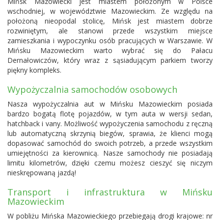
Mińsk Mazowiecki jest miastem położonym w Polsce
wschodniej, w województwie Mazowieckim. Ze względu na
położoną nieopodal stolicę, Mińsk jest miastem dobrze
rozwiniętym, ale stanowi przede wszystkim miejsce
zamieszkania i wypoczynku osób pracujących w Warszawie. W
Mińsku Mazowieckim warto wybrać się do Pałacu
Dernałowiczów, który wraz z sąsiadującym parkiem tworzy
piękny kompleks.
Wypożyczalnia samochodów osobowych
Nasza wypożyczalnia aut w Mińsku Mazowieckim posiada
bardzo bogatą flotę pojazdów, w tym auta w wersji sedan,
hatchback i vany. Możliwość wypożyczenia samochodu z ręczną
lub automatyczną skrzynią biegów, sprawia, że klienci mogą
dopasować samochód do swoich potrzeb, a przede wszystkim
umiejętności za kierownicą. Nasze samochody nie posiadają
limitu kilometrów, dzięki czemu możesz cieszyć się niczym
nieskrępowaną jazdą!
Transport i infrastruktura w Mińsku
Mazowieckim
W pobliżu Mińska Mazowieckiego przebiegają drogi krajowe: nr