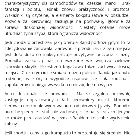
charakterystyczny dla samochodów tej czeskiej marki. Brak
fantazji i polotu, jednak znowu praktyczność i prostota.
Wskaźniki są czytelne, a elementy kokpitu łatwe w obsłudze.
Pozycja za kierownicą zasługuje na pochwałę, głównie za
sprawą doskonałej widoczności. Niestety cofanie może
utrudniać tylna szyba, która ogranicza widoczność.
Jeśli chodzi o przestrzeń jaką oferuje Rapid podróżującym to ta
zdecydowanie zadowala. Zarówno z przodu jak i z tyłu miejsca
jest dość dużo co maksymalizuje pozytywne odczucia z jazdy.
Ponadto zaskoczą nas umieszczone we wnętrzu ciekawe
schowki i skrytki. Przestrzeń bagażowa także zachwyca ilością
miejsca. Co za tym idzie śmiało można polecić Rapida jako auto
rodzinne, w których wygodnie usadowi się cała rodzina i
zapakujemy do niego wszystko co niezbędne na wyjazd.
Auto doskonale się prowadzi. Na szczególną pochwałę
zasługuje dopracowany układ kierowniczy dzięki, któremu
kierowca doskonale wyczuwa auto od pierwszej jazdy. Ponadto
auto bezpiecznie i stabilnie zachowuje się na zakrętach. Jedyne
co może przeszkadzać w jeździe Rapidem to słabe wyciszenie
kabiny.
Jeśli chodzi i ceny tego kompaktu to prezentuje się średnio. Nie