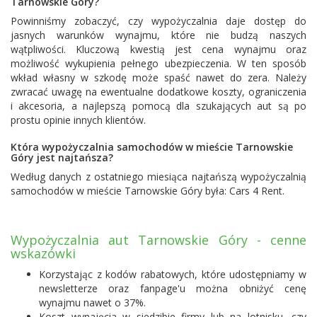
Tarnowskie Góry?
Powinniśmy zobaczyć, czy wypożyczalnia daje dostęp do
jasnych warunków wynajmu, które nie budzą naszych
wątpliwości. Kluczową kwestią jest cena wynajmu oraz
możliwość wykupienia pełnego ubezpieczenia. W ten sposób
wkład własny w szkodę może spaść nawet do zera. Należy
zwracać uwagę na ewentualne dodatkowe koszty, ograniczenia
i akcesoria, a najlepszą pomocą dla szukających aut są po
prostu opinie innych klientów.
Która wypożyczalnia samochodów w mieście Tarnowskie
Góry jest najtańsza?
Według danych z ostatniego miesiąca najtańszą wypożyczalnią
samochodów w mieście Tarnowskie Góry była:
Cars 4 Rent
.
Wypożyczalnia aut Tarnowskie Góry - cenne
wskazówki
Korzystając z kodów rabatowych, które udostępniamy w
newsletterze oraz fanpage'u można obniżyć cenę
wynajmu nawet o 37%.
Koszt wynajęcia w siedzibie firmy lub na lotnisku, czy