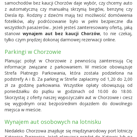
samochodów bez kaucji Chorzów daje wybór, czy chcemy auto
z automatyczną czy manualną skrzynią biegów, benzynę czy
Diesla itp. Rodziny z dziećmi mają też możliwość domówienia
fotelików, aby podróżowanie było w pełni bezpieczne dla
wszystkich pasażerów... Jeżeli jesteś zainteresowany ofertą, jaką
stanowi
wynajem aut bez kaucji Chorzów
, to nie czekaj,
tylko czym prędzej dokonaj darmowej rezerwacji online.
Parkingi w Chorzowie
Planując pobyt w Chorzowie z pewnością zainteresują Cię
informacje związane z parkowaniem. W mieście obowiązuje
Strefa Płatnego Parkowania, która została podzielona na
podstrefy A i B. Za parking w Strefie zapłacimy od 1,20 do 2,00
zł za godzinę parkowania. Wszystkie opłaty obowiązują od
poniedziałku do piątku w godzinach od 10.00 do 18.00.
Skorzystaj z oferty naszej wypożyczalni aut w Chorzowie i ciesz
się wygodnym oraz bezpośrednim dojazdem do dowolnego
miejsca w mieście.
Wynajem aut osobowych na lotnisku
Niedaleko Chorzowa znajduje się międzynarodowy port lotniczy
Katowice Pyrzowice
. Jeżeli planujesz przylot do Katowic lub na