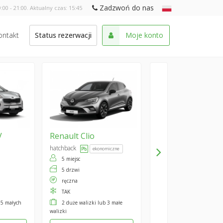
Zadzwoń do nas
:00 - 21:00. Aktualny czas:
15:45
ontakt
Status rezerwacji
Moje konto
V
Renault
Clio
hatchback
ekonomiczne
5 miejsc
5 drzwi
ręczna
TAK
 5 małych
2 duże walizki lub 3 małe
walizki