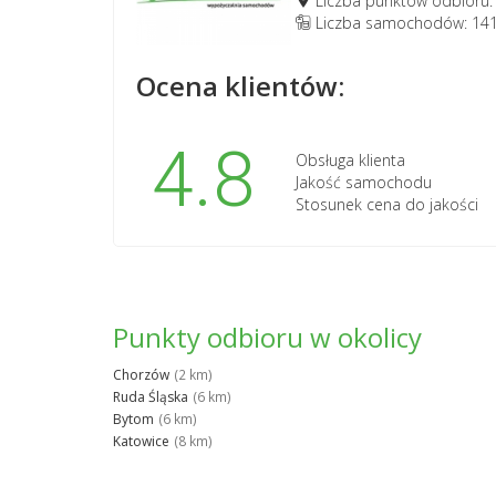
Liczba punktów odbioru:
Liczba samochodów: 14
Ocena klientów:
4.8
Obsługa klienta
Jakość samochodu
Stosunek cena do jakości
Punkty odbioru w okolicy
Chorzów
(2 km)
Ruda Śląska
(6 km)
Bytom
(6 km)
Katowice
(8 km)