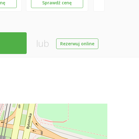
enę
Sprawdź cenę
lub
Rezerwuj online