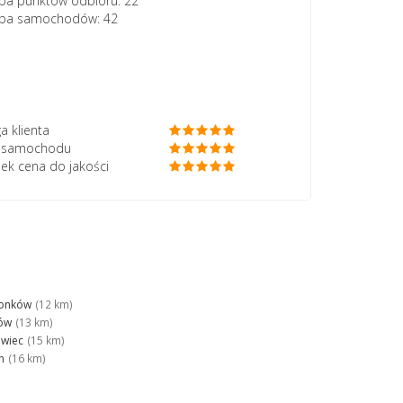
ba punktów odbioru: 22
zba samochodów: 42
a klienta
ć samochodu
ek cena do jakości
ionków
(12 km)
ów
(13 km)
wiec
(15 km)
n
(16 km)