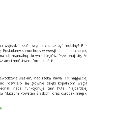
a wyjeździe służbowym i chcesz być mobilny? Bez
ę! Posiadamy samochody w wersji sedan i hatchback,
zna lub manualną skrzynią biegów. Przekonaj się, że
sztami i mnóstwem formalności!
wództwie śląskim, nad rzeką Rawa. To najgęściej
no rozwijało się głównie dzięki kopalniom węgla
jednak nadal funkcjonuje tam huta. Najbardziej
y są Muzeum Powstań Śląskich, oraz ośrodek miejski
e