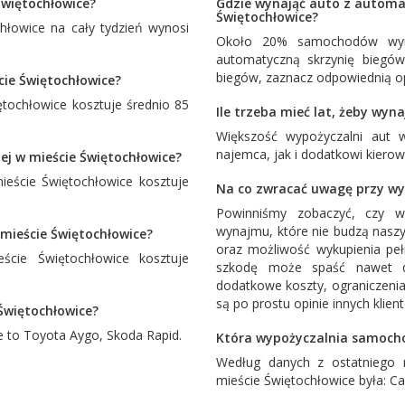
Świętochłowice?
Gdzie wynająć auto z automa
Świętochłowice?
łowice na cały tydzień wynosi
Około 20% samochodów wyna
automatyczną skrzynię biegó
biegów, zaznacz odpowiednią op
cie Świętochłowice?
tochłowice kosztuje średnio 85
Ile trzeba mieć lat, żeby wy
Większość wypożyczalni aut 
najemca, jak i dodatkowi kiero
ej w mieście Świętochłowice?
eście Świętochłowice kosztuje
Na co zwracać uwagę przy wy
Powinniśmy zobaczyć, czy w
wynajmu, które nie budzą naszy
mieście Świętochłowice?
oraz możliwość wykupienia pe
cie Świętochłowice kosztuje
szkodę może spaść nawet d
dodatkowe koszty, ograniczenia
są po prostu opinie innych klien
 Świętochłowice?
e to
Toyota Aygo
,
Skoda Rapid
.
Która wypożyczalnia samocho
Według danych z ostatniego 
mieście Świętochłowice była:
Ca