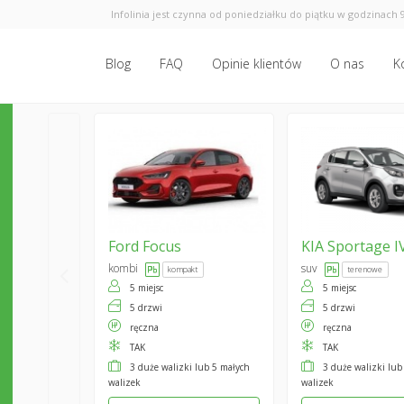
Infolinia jest czynna od poniedziałku do piątku w godzinach 9
Blog
FAQ
Opinie klientów
O nas
K
Ford
Focus
KIA
Sportage I
kombi
suv
kompakt
terenowe
5 miejsc
5 miejsc
5 drzwi
5 drzwi
ręczna
ręczna
TAK
TAK
3 duże walizki lub 5 małych
3 duże walizki lub
walizek
walizek