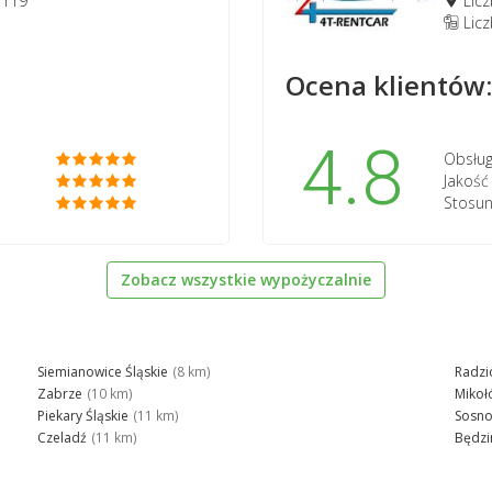
 119
Licz
1
Lic
Ocena klientów:
4.8
Obsług
Jakoś
Stosun
Zobacz wszystkie wypożyczalnie
Siemianowice Śląskie
(8 km)
Radz
Zabrze
(10 km)
Mikoł
Piekary Śląskie
(11 km)
Sosno
Czeladź
(11 km)
Będzi