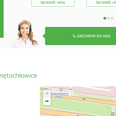
Sprawdź cenę
Sprawdź c
•
•
•
ZADZWOŃ DO NAS
iętochłowice
+
−