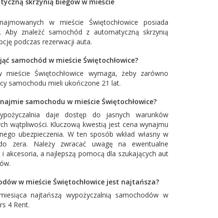
tyczną skrzynią biegów w mieście
jmowanych w mieście Świętochłowice posiada
w. Aby znaleźć samochód z automatyczną skrzynią
cję podczas rezerwacji auta.
nająć samochód w mieście Świętochłowice?
w mieście Świętochłowice wymaga, żeby zarówno
wcy samochodu mieli ukończone 21 lat.
najmie samochodu w mieście Świętochłowice?
ypożyczalnia daje dostęp do jasnych warunków
ch wątpliwości. Kluczową kwestią jest cena wynajmu
łnego ubezpieczenia. W ten sposób wkład własny w
o zera. Należy zwracać uwagę na ewentualne
 i akcesoria, a najlepszą pomocą dla szukających aut
tów.
dów w mieście Świętochłowice jest najtańsza?
miesiąca najtańszą wypożyczalnią samochodów w
rs 4 Rent
.