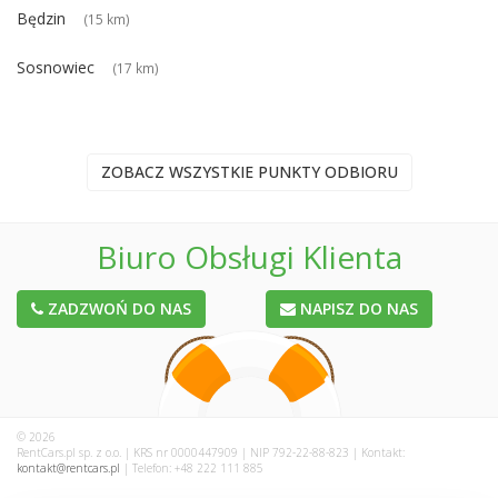
Będzin
(15 km)
Sosnowiec
(17 km)
ZOBACZ WSZYSTKIE PUNKTY ODBIORU
Biuro Obsługi Klienta
ZADZWOŃ DO NAS
NAPISZ DO NAS
© 2026
RentCars.pl sp. z o.o. | KRS nr 0000447909 | NIP 792-22-88-823 | Kontakt:
kontakt@rentcars.pl
| Telefon: +48 222 111 885