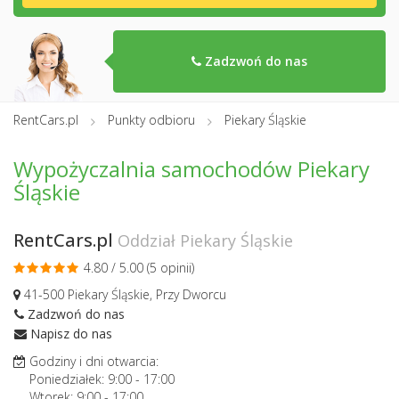
Zadzwoń do nas
RentCars.pl
Punkty odbioru
Piekary Śląskie
Wypożyczalnia samochodów Piekary
Śląskie
RentCars.pl
Oddział Piekary Śląskie
4.80 / 5.00 (
5 opinii
)
41-500 Piekary Śląskie, Przy Dworcu
Zadzwoń do nas
Napisz do nas
Godziny i dni otwarcia:
Poniedziałek:
9:00
-
17:00
Wtorek:
9:00
-
17:00