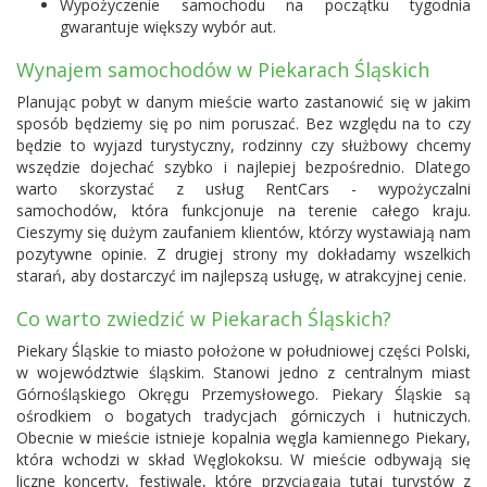
Wypożyczenie samochodu na początku tygodnia
gwarantuje większy wybór aut.
Wynajem samochodów w Piekarach Śląskich
Planując pobyt w danym mieście warto zastanowić się w jakim
sposób będziemy się po nim poruszać. Bez względu na to czy
będzie to wyjazd turystyczny, rodzinny czy służbowy chcemy
wszędzie dojechać szybko i najlepiej bezpośrednio. Dlatego
warto skorzystać z usług RentCars - wypożyczalni
samochodów, która funkcjonuje na terenie całego kraju.
Cieszymy się dużym zaufaniem klientów, którzy wystawiają nam
pozytywne opinie. Z drugiej strony my dokładamy wszelkich
starań, aby dostarczyć im najlepszą usługę, w atrakcyjnej cenie.
Co warto zwiedzić w Piekarach Śląskich?
Piekary Śląskie to miasto położone w południowej części Polski,
w województwie śląskim. Stanowi jedno z centralnym miast
Górnośląskiego Okręgu Przemysłowego. Piekary Śląskie są
ośrodkiem o bogatych tradycjach górniczych i hutniczych.
Obecnie w mieście istnieje kopalnia węgla kamiennego Piekary,
która wchodzi w skład Węglokoksu. W mieście odbywają się
liczne koncerty, festiwale, które przyciągają tutaj turystów z