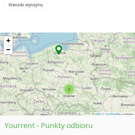
Warunki wynajmu
+
−
3
Leaflet
|
©
OpenStreetMap
contributors
Yourrent - Punkty odbioru