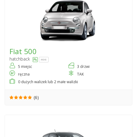
Fiat
500
hatchback
mini
5 miejsc
3 drzwi
ręczna
TAK
0 dużych walizek lub 2 małe walizki
(6)