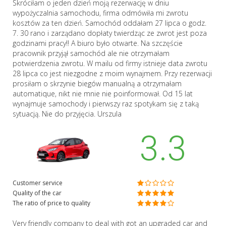
Skróciłam o jeden dzień moją rezerwację w dniu
wypożyczalnia samochodu, firma odmówiła mi zwrotu
kosztów za ten dzień. Samochód oddałam 27 lipca o godz.
7. 30 rano i zarządano dopłaty twierdząc ze zwrot jest poza
godzinami pracy!! A biuro było otwarte. Na szczęście
pracownik przyjął samochód ale nie otrzymałam
potwierdzenia zwrotu. W mailu od firmy istnieje data zwrotu
28 lipca co jest niezgodne z moim wynajmem. Przy rezerwacji
prosiłam o skrzynie biegów manualną a otrzymałam
automatique, nikt nie mnie nie poinformował. Od 15 lat
wynajmuje samochody i pierwszy raz spotykam się z taką
sytuacją. Nie do przyjęcia. Urszula
3.3
Customer service
Quality of the car
The ratio of price to quality
Very friendly company to deal with got an upgraded car and