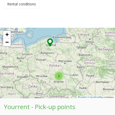
Rental conditions
+
−
3
Leaflet
|
©
OpenStreetMap
contributors
Yourrent - Pick-up points