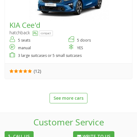
KIA
Cee'd
hatchback
compact
5 seats
5 doors
manual
YES
3 large suitcases or 5 small suitcases
(12)
See more cars
Customer Service
CALL US
WRITE TO US