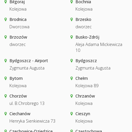
Biłgoraj
Bochnia
Kolejowa
Kolejowa
Brodnica
Brzesko
Dworcowa
dworzec
Brzozów
Busko-Zdrój
dworzec
Aleja Adama Mickiewicza
10
Bydgoszcz - Airport
Bydgoszcz
Zygmunta Augusta
Zygmunta Augusta
Bytom
Chełm
Kolejowa
Kolejowa 89
Chorzów
Chrzanów
ul. B.Chrobrego 13
Kolejowa
Ciechanów
Cieszyn
Henryka Sienkiewicza 73
Kolejowa
Czechowice-Dziedzice
Częstochowa