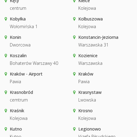
Kęty
Kielce
centrum
Kolejowa
Kobyłka
Kolbuszowa
Wołomińska 1
Kolejowa
Konin
Konstancin-Jeziorna
Dworcowa
Warszawska 31
Koszalin
Kozienice
Bohaterów Warszawy 40
Warszawska
Kraków - Airport
Kraków
Pawia
Pawia
Krasnobród
Krasnystaw
cemtrum
Lwowska
Kraśnik
Krosno
Kolejowa
Kolejowa
Kutno
Legionowo
Kutno
Józefa Piłsudskiego