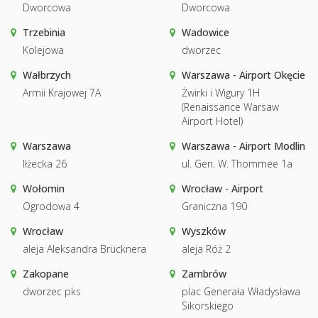
Dworcowa
Dworcowa
Trzebinia
Wadowice
Kolejowa
dworzec
Wałbrzych
Warszawa - Airport Okęcie
Armii Krajowej 7A
Żwirki i Wigury 1H
(Renaissance Warsaw
Airport Hotel)
Warszawa
Warszawa - Airport Modlin
Iłżecka 26
ul. Gen. W. Thommee 1a
Wołomin
Wrocław - Airport
Ogrodowa 4
Graniczna 190
Wrocław
Wyszków
aleja Aleksandra Brücknera
aleja Róż 2
Zakopane
Zambrów
dworzec pks
plac Generała Władysława
Sikorskiego