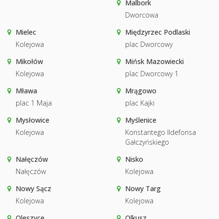
Malbork
Dworcowa
Mielec
Międzyrzec Podlaski
Kolejowa
plac Dworcowy
Mikołów
Mińsk Mazowiecki
Kolejowa
plac Dworcowy 1
Mława
Mrągowo
plac 1 Maja
plac Kajki
Mysłowice
Myślenice
Kolejowa
Konstantego Ildefonsa
Gałczyńskiego
Nałęczów
Nisko
Nałęczów
Kolejowa
Nowy Sącz
Nowy Targ
Kolejowa
Kolejowa
Oleszyce
Olkusz