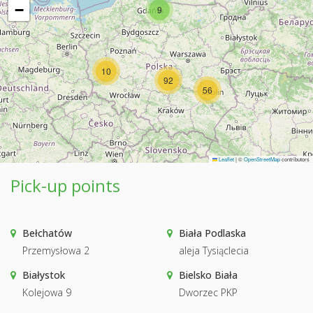
−
9
10
92
56
Leaflet
|
©
OpenStreetMap
contributors
Pick-up points
Bełchatów
Biała Podlaska
Przemysłowa 2
aleja Tysiąclecia
Białystok
Bielsko Biała
Kolejowa 9
Dworzec PKP