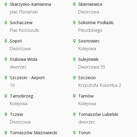
Skarżysko-Kamienna
Skierniewice
plac Floriański
Dworcowa
Sochaczew
Sokołów Podlaski
Plac Kościuszki
Piłsudskiego
Sopot
Sosnowiec
Dworcowa
Kolejowa
Stalowa Wola
Sulejówek
dworzec
Dworcowa 55
Szczecin - Airport
Szczecin
1A
Krzysztofa Kolumba 2
Tarnobrzeg
Tarnów
Kolejowa
Kolejowa
Tczew
Tomaszów Lubelski
Dworcowa
dworzec
Tomaszów Mazowiecki
Toruń