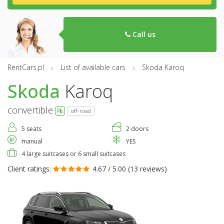
Call us
RentCars.pl
List of available cars
Skoda Karoq
Skoda
Karoq
convertible
off-road
5 seats
2 doors
manual
YES
4 large suitcases or 6 small suitcases
Client ratings:
4.67 / 5.00 (
13 reviews
)