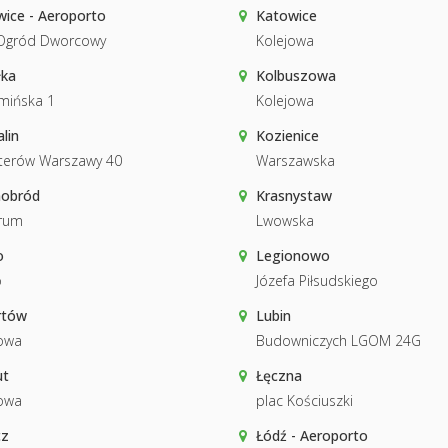
ice - Aeroporto
Katowice
 Ogród Dworcowy
Kolejowa
łka
Kolbuszowa
mińska 1
Kolejowa
lin
Kozienice
terów Warszawy 40
Warszawska
nobród
Krasnystaw
rum
Lwowska
o
Legionowo
o
Józefa Piłsudskiego
rtów
Lubin
owa
Budowniczych LGOM 24G
ut
Łęczna
owa
plac Kościuszki
cz
Łódź - Aeroporto