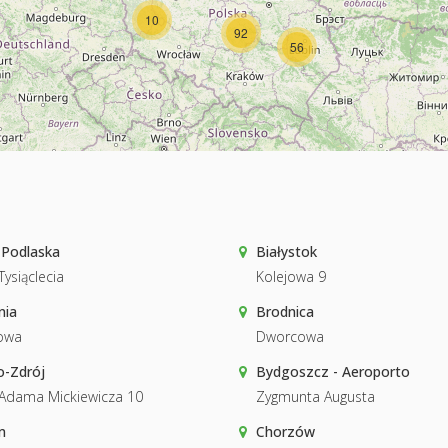
10
92
56
 Podlaska
Białystok
Tysiąclecia
Kolejowa 9
nia
Brodnica
owa
Dworcowa
o-Zdrój
Bydgoszcz - Aeroporto
 Adama Mickiewicza 10
Zygmunta Augusta
m
Chorzów