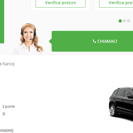
Verifica prezzo
Verifica pr
•
•
•
CHIAMACI
a Karoq
2 porte
SI
ensioni
)