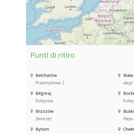
Punti di ritiro
Bełchatów
Biała
Przemysłowa 2
aleja 
Biłgoraj
Boch
Kolejowa
Kolej
Brzozów
Busk
dworzec
Aleja
Bytom
Cheł