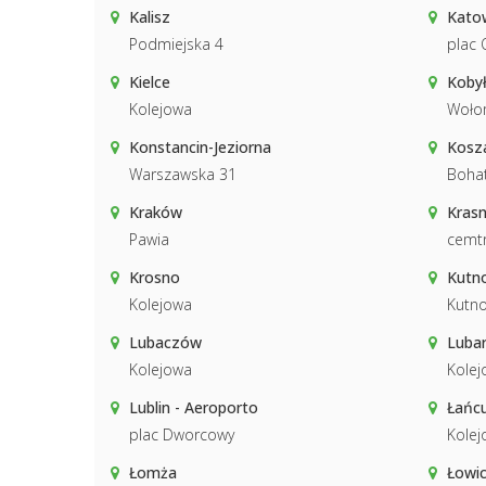
Kalisz
Katow
Podmiejska 4
plac
Kielce
Koby
Kolejowa
Woło
Konstancin-Jeziorna
Kosza
Warszawska 31
Boha
Kraków
Kras
Pawia
cemt
Krosno
Kutn
Kolejowa
Kutn
Lubaczów
Luba
Kolejowa
Kolej
Lublin - Aeroporto
Łańc
plac Dworcowy
Kolej
Łomża
Łowi