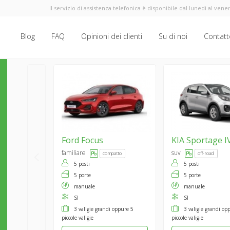
Il servizio di assistenza telefonica è disponibile dal lunedi al vener
Blog
FAQ
Opinioni dei clienti
Su di noi
Contatt
Ford
Focus
KIA
Sportage I
familiare
suv
compatto
off-road
5 posti
5 posti
5 porte
5 porte
manuale
manuale
SI
SI
3 valigie grandi oppure 5
3 valigie grandi op
piccole valigie
piccole valigie