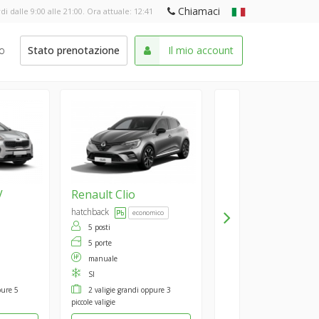
Chiamaci
di dalle 9:00 alle 21:00. Ora attuale:
12:41
o
Stato prenotazione
Il mio account
V
Renault
Clio
hatchback
economico
5 posti
5 porte
manuale
SI
pure 5
2 valigie grandi oppure 3
piccole valigie