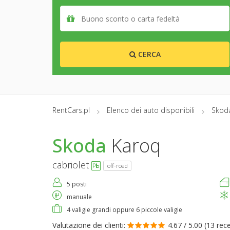
CERCA
RentCars.pl
Elenco dei auto disponibili
Skod
Skoda
Karoq
cabriolet
off-road
5 posti
manuale
4 valigie grandi oppure 6 piccole valigie
Valutazione dei clienti:
4.67 / 5.00 (
13 rec