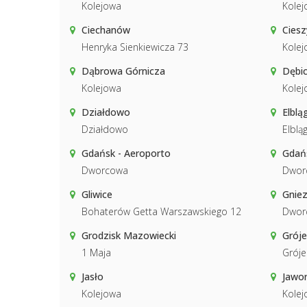
Kolejowa
Kolej
Ciechanów
Ciesz
Henryka Sienkiewicza 73
Kolej
Dąbrowa Górnicza
Dębi
Kolejowa
Kolej
Działdowo
Elblą
Działdowo
Elblą
Gdańsk - Aeroporto
Gdań
Dworcowa
Dwor
Gliwice
Gnie
Bohaterów Getta Warszawskiego 12
Dwor
Grodzisk Mazowiecki
Gróje
1 Maja
Gróje
Jasło
Jawo
Kolejowa
Kolej