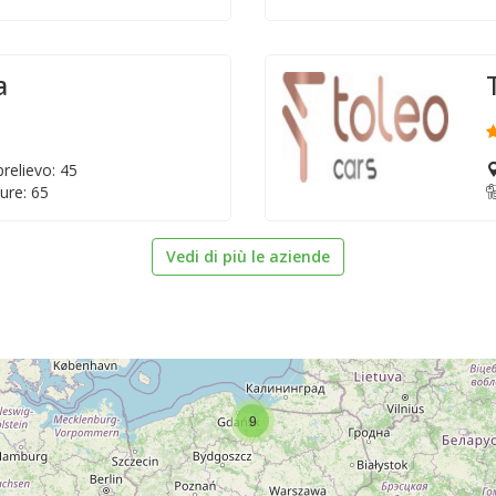
a
relievo: 45
ure: 65
Vedi di più le aziende
9