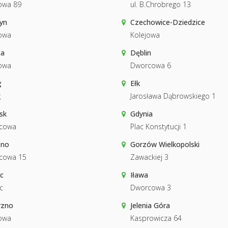
owa 89
ul. B.Chrobrego 13
yn
Czechowice-Dziedzice
owa
Kolejowa
ca
Dęblin
owa
Dworcowa 6
g
Ełk
g
Jarosława Dąbrowskiego 1
sk
Gdynia
cowa
Plac Konstytucji 1
zno
Gorzów Wielkopolski
cowa 15
Zawackiej 3
c
Iława
c
Dworcowa 3
rzno
Jelenia Góra
owa
Kasprowicza 64