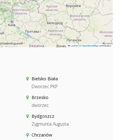
Leaflet
|
©
OpenStreetMap
contributors
Bielsko Biała
Dworzec PKP
Brzesko
dworzec
Bydgoszcz
Zygmunta Augusta
Chrzanów