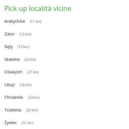
Pick up località vicine
Andrychów
(11 km)
Zator
(13 km)
Kęty
(19 km)
Skawina
(26 km)
Oświęcim
(27 km)
Libiąż
(28 km)
Chrzanów
(29 km)
Trzebinia
(30 km)
Żywiec
(31 km)