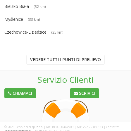
Bielsko Biała
(32 km)
Myślenice
(33 km)
Czechowice-Dziedzice
(35 km)
VEDERE TUTTI I PUNTI DI PRELIEVO
Servizio Clienti
CHIAMACI
SCRIVICI
© 2026 RentCars.pl sp. z o.o. | KRS nr 0000447909 | NIP 792-22-88-823 | Contatto: