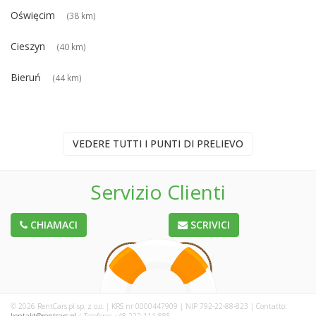
Oświęcim
(38 km)
Cieszyn
(40 km)
Bieruń
(44 km)
VEDERE TUTTI I PUNTI DI PRELIEVO
Servizio Clienti
CHIAMACI
SCRIVICI
© 2026 RentCars.pl sp. z o.o. | KRS nr 0000447909 | NIP 792-22-88-823 | Contatto: