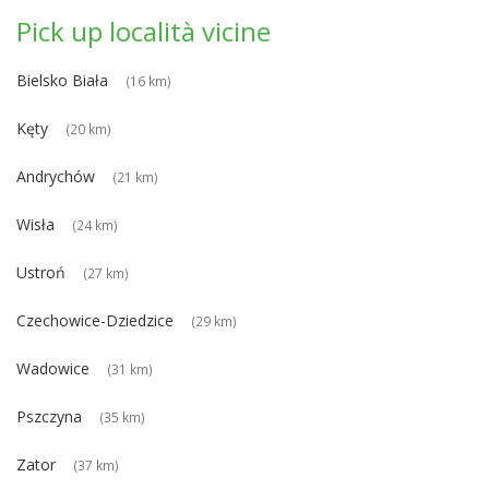
Pick up località vicine
Bielsko Biała
(16 km)
Kęty
(20 km)
Andrychów
(21 km)
Wisła
(24 km)
Ustroń
(27 km)
Czechowice-Dziedzice
(29 km)
Wadowice
(31 km)
Pszczyna
(35 km)
Zator
(37 km)