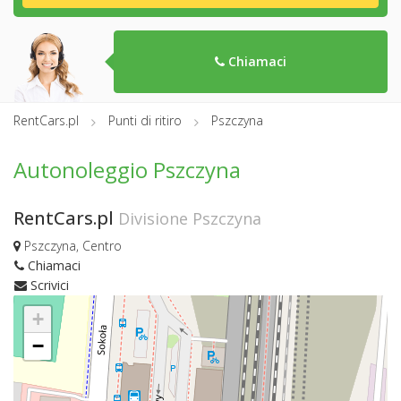
Chiamaci
RentCars.pl
Punti di ritiro
Pszczyna
Autonoleggio Pszczyna
RentCars.pl
Divisione Pszczyna
Pszczyna, Centro
Chiamaci
Scrivici
+
−