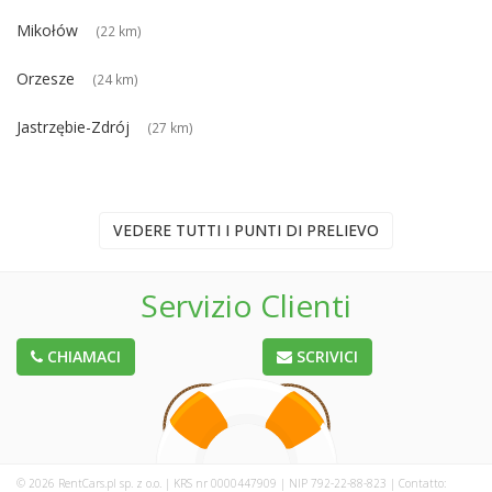
Mikołów
(22 km)
Orzesze
(24 km)
Jastrzębie-Zdrój
(27 km)
VEDERE TUTTI I PUNTI DI PRELIEVO
Servizio Clienti
CHIAMACI
SCRIVICI
© 2026 RentCars.pl sp. z o.o. | KRS nr 0000447909 | NIP 792-22-88-823 | Contatto: