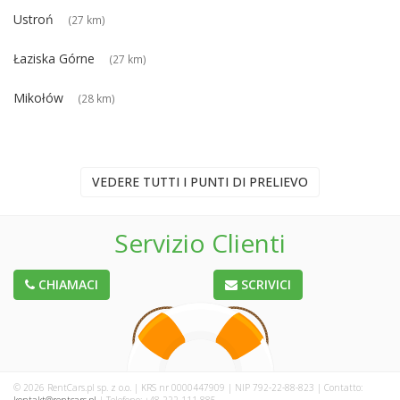
Ustroń
(27 km)
Łaziska Górne
(27 km)
Mikołów
(28 km)
VEDERE TUTTI I PUNTI DI PRELIEVO
Servizio Clienti
CHIAMACI
SCRIVICI
© 2026 RentCars.pl sp. z o.o. | KRS nr 0000447909 | NIP 792-22-88-823 | Contatto: