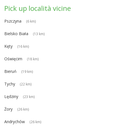
Pick up località vicine
Pszczyna
(6 km)
Bielsko Biała
(13 km)
Kęty
(16 km)
Oświęcim
(18 km)
Bieruń
(19 km)
Tychy
(22 km)
Lędziny
(23 km)
Żory
(26 km)
Andrychów
(26 km)