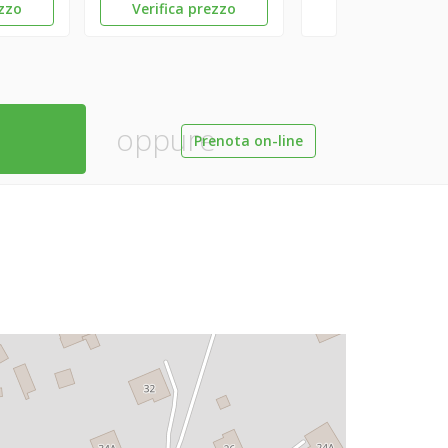
ezzo
Verifica prezzo
oppure
Prenota on-line