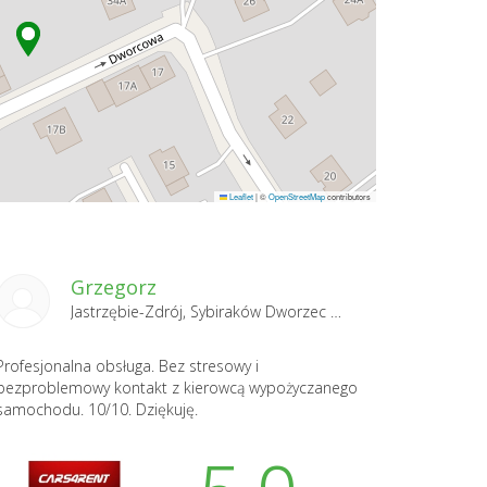
Leaflet
|
©
OpenStreetMap
contributors
Grzegorz
Jastrzębie-Zdrój, Sybiraków Dworzec Autobusowy 2025-10-05
Profesjonalna obsługa. Bez stresowy i
bezproblemowy kontakt z kierowcą wypożyczanego
samochodu. 10/10. Dziękuję.