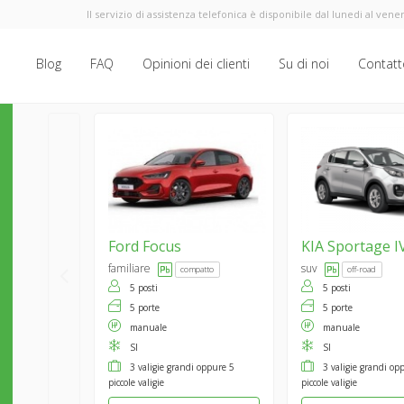
Il servizio di assistenza telefonica è disponibile dal lunedi al vener
Blog
FAQ
Opinioni dei clienti
Su di noi
Contatt
Ford
Focus
KIA
Sportage I
familiare
suv
compatto
off-road
5 posti
5 posti
5 porte
5 porte
manuale
manuale
SI
SI
3 valigie grandi oppure 5
3 valigie grandi op
piccole valigie
piccole valigie