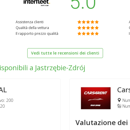
5.0
Assistenza clienti
Qualità della vettura
Il rapporto prezzo qualità
Vedi tutte le recensioni dei clienti
isponibili a Jastrzębie-Zdrój
AL
Car
vo: 200
Nume
120
Nume
Valutazione dei 