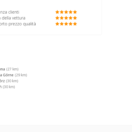
nza clienti
 della vettura
porto prezzo qualità
yna
(27 km)
ka Górne
(29 km)
órz
(30 km)
ń
(30 km)