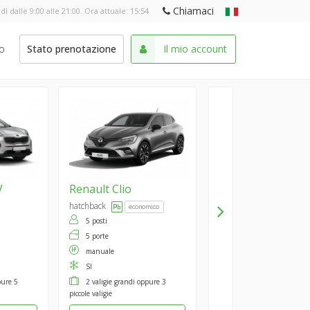
Chiamaci
di dalle 9:00 alle 21:00. Ora attuale:
15:54
o
Stato prenotazione
Il mio account
V
Renault
Clio
hatchback
economico
5 posti
5 porte
manuale
SI
pure 5
2 valigie grandi oppure 3
piccole valigie