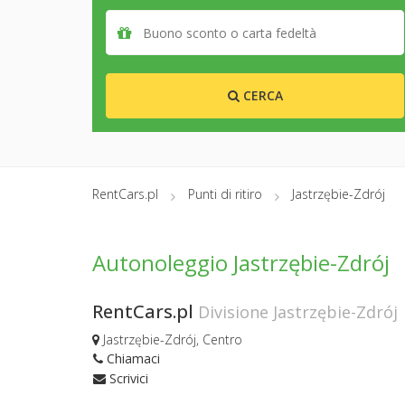
CERCA
RentCars.pl
Punti di ritiro
Jastrzębie-Zdrój
Autonoleggio Jastrzębie-Zdrój
RentCars.pl
Divisione Jastrzębie-Zdrój
Jastrzębie-Zdrój, Centro
Chiamaci
Scrivici