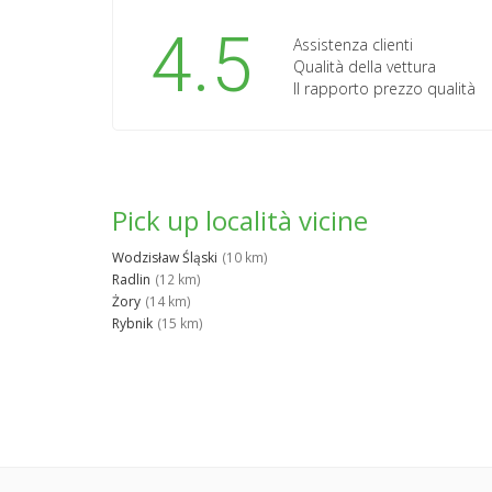
4.5
Assistenza clienti
Qualità della vettura
Il rapporto prezzo qualità
Pick up località vicine
Wodzisław Śląski
(10 km)
Radlin
(12 km)
Żory
(14 km)
Rybnik
(15 km)