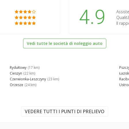
4.9
Assiste
Qualità
Il rap
Vedi tutte le società di noleggio auto
Rydułtowy
(17 km)
Pszcz
Cieszyn
(22 km)
Łazis
Czerwionka-Leszczyny
(23 km)
Racib
Orzesze
(24 km)
Ustro
VEDERE TUTTI I PUNTI DI PRELIEVO