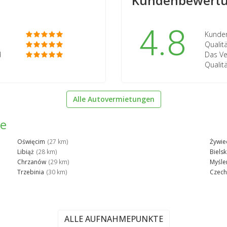
Kundenbewertu
4.8
Kunden
Qualit
d
Das Ve
Qualit
Alle Autovermietungen
he
Oświęcim
(27 km)
Żywie
Libiąż
(28 km)
Bielsk
Chrzanów
(29 km)
Myśle
Trzebinia
(30 km)
Czech
ALLE AUFNAHMEPUNKTE