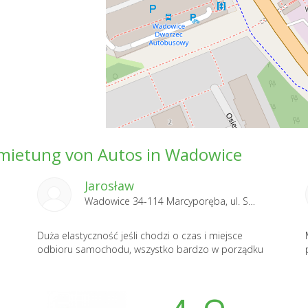
mietung von Autos in Wadowice
Jarosław
Wadowice 34-114 Marcyporęba, ul. Spokojna 52 2024-09-23
Duża elastyczność jeśli chodzi o czas i miejsce
odbioru samochodu, wszystko bardzo w porządku