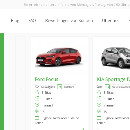
Sie erreichen unsere Infoline von Montag bis Freitag, von 9:00 Uhr bi
Blog
FAQ
Bewertungen von Kunden
Über uns
Ford
Focus
KIA
Sportage I
Kombiwagen
Suv
kompakt
Geländewagen
5 Sitze
5 Sitze
5 Türen
5 Türen
manuell
manuell
JA
JA
3 große Koffer oder 5 kleine
3 große Koffer oder
Koffer
Koffer