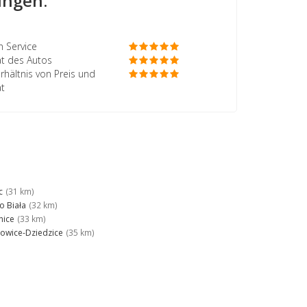
ngen:
 Service
ät des Autos
rhältnis von Preis und
ät
c
(31 km)
o Biała
(32 km)
nice
(33 km)
owice-Dziedzice
(35 km)