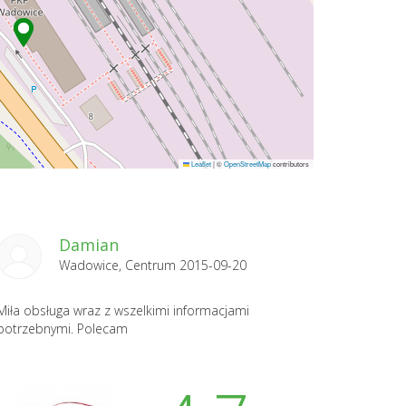
Leaflet
|
©
OpenStreetMap
contributors
Damian
Wadowice, Centrum 2015-09-20
Miła obsługa wraz z wszelkimi informacjami
potrzebnymi. Polecam