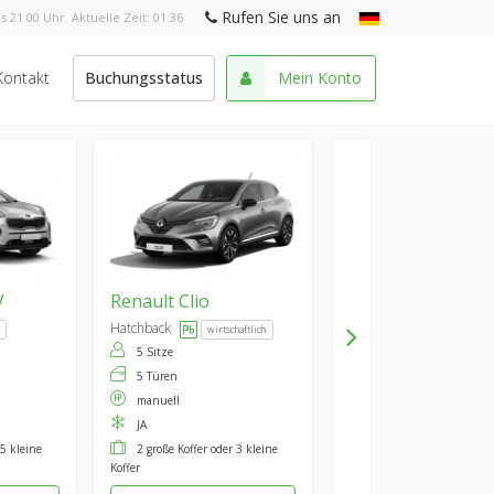
Rufen Sie uns an
s 21:00 Uhr. Aktuelle Zeit:
01:36
Kontakt
Buchungsstatus
Mein Konto
V
Renault
Clio
Hatchback
wirtschaftlich
5 Sitze
5 Türen
manuell
JA
 5 kleine
2 große Koffer oder 3 kleine
Koffer