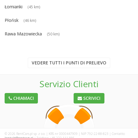
Łomianki
(45 km)
Płońsk
(46 km)
Rawa Mazowiecka
(50 km)
VEDERE TUTTI I PUNTI DI PRELIEVO
Servizio Clienti
CHIAMACI
SCRIVICI
© 2026 RentCars.pl sp. z o.o. | KRS nr 0000447909 | NIP 792-22-88-823 | Contatto: