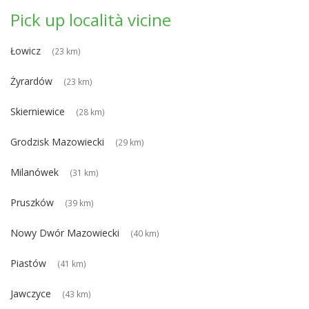
Pick up località vicine
Łowicz
(23 km)
Żyrardów
(23 km)
Skierniewice
(28 km)
Grodzisk Mazowiecki
(29 km)
Milanówek
(31 km)
Pruszków
(39 km)
Nowy Dwór Mazowiecki
(40 km)
Piastów
(41 km)
Jawczyce
(43 km)