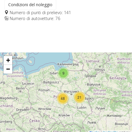
Condizioni del noleggio
Numero di punti di prelievo: 141
Numero di autovetture: 76
+
−
9
21
48
Leaflet
|
©
OpenStreetMap
contributors