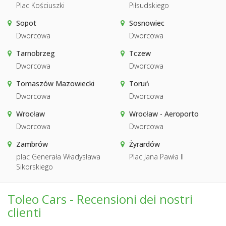
Plac Kościuszki
Piłsudskiego
Sopot
Sosnowiec
Dworcowa
Dworcowa
Tarnobrzeg
Tczew
Dworcowa
Dworcowa
Tomaszów Mazowiecki
Toruń
Dworcowa
Dworcowa
Wrocław
Wrocław - Aeroporto
Dworcowa
Dworcowa
Zambrów
Żyrardów
plac Generała Władysława
Plac Jana Pawła II
Sikorskiego
Toleo Cars - Recensioni dei nostri
clienti