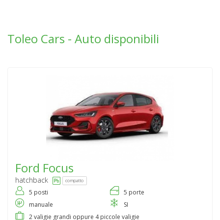
Toleo Cars - Auto disponibili
Ford
Focus
hatchback
compatto
5 posti
5 porte
manuale
SI
2 valigie grandi oppure 4 piccole valigie