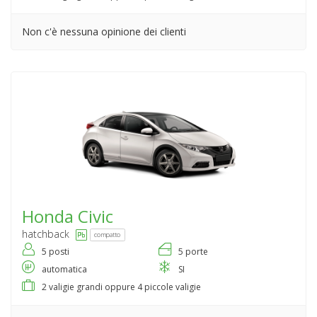
Non c'è nessuna opinione dei clienti
Honda
Civic
hatchback
compatto
5 posti
5 porte
automatica
SI
2 valigie grandi oppure 4 piccole valigie